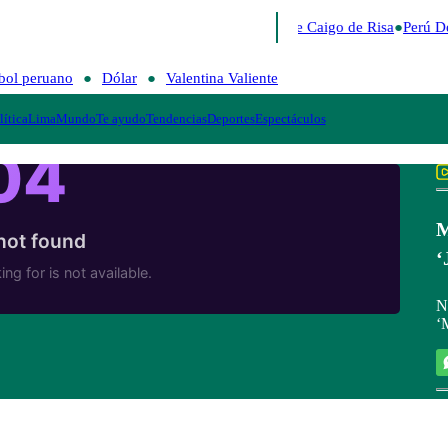
Lo último
Me Caigo de Risa
Perú De
bol peruano
Dólar
Valentina Valiente
lítica
Lima
Mundo
Te ayudo
Tendencias
Deportes
Espectáculos
M
‘
N
‘