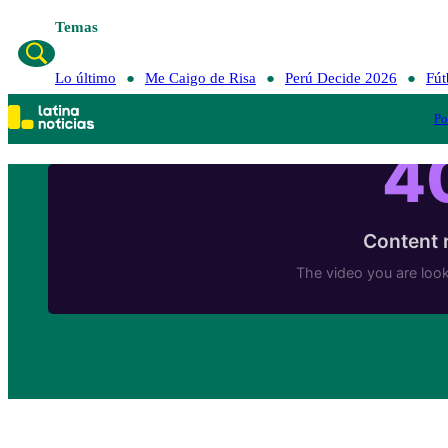
Temas
Lo último
Me Caigo de Risa
Perú Decide 2026
Fút
Po