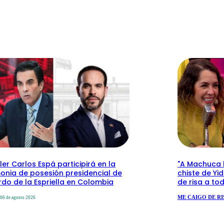
ler Carlos Espá participirá en la
"A Machuca le
onia de posesión presidencial de
chiste de Yi
do de la Espriella en Colombia
de risa a to
ME CAIGO DE RI
06 de agosto 2026