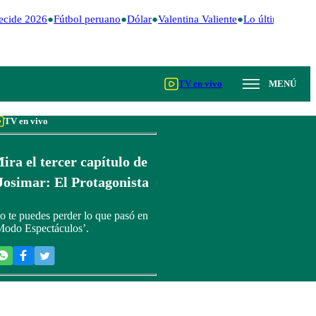
cide 2026
Fútbol peruano
Dólar
Valentina Valiente
Lo último
Me Ca
TV en vivo
MENÚ
TV en vivo
ira el tercer capítulo de
Josimar: El Protagonista
o te puedes perder lo que pasó en
Modo Espectáculos’.