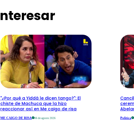
nteresar
"¿Por qué a Yiddá le dicen tango?": El
Cancil
chiste de Machuca que la hizo
cerem
reaccionar así en Me caigo de risa
Abelar
ME CAIGO DE RISA
Política
06 de agosto 2026