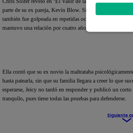
Chris Soifer reveló en ‘El Valor de la Verdad’ que su her
parte de su ex pareja, Kevin Blow. Sin embargo, la ex chi
también fue golpeada en repetidas ocasiones por Jeicy P
mantuvo una relación por cuatro años.
Ella contó que su ex novio la maltrataba psicológicamente, 
hasta patearla, sin que su familia llegara a creer lo que s
esperarse, Jeicy no tardó en responder y publicó un corto 
tranquilo, pues tiene todas las pruebas para defenderse.
Siguiente a