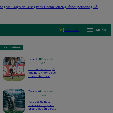
o
Me Caigo de Risa
Perú Decide 2026
Fútbol peruano
Dólar
Valenti
TV en vivo
MENÚ
 vistos ahora
Deportes
07 de agosto
2026
Torneo Clausura: ¿A
qué hora y dónde ver
Universitario vs.
Sporting Cristal por la
fecha 4?
Deportes
07 de agosto
2026
Partidos de hoy,
viernes 7 de agosto:
programación para
ver fútbol EN VIVO