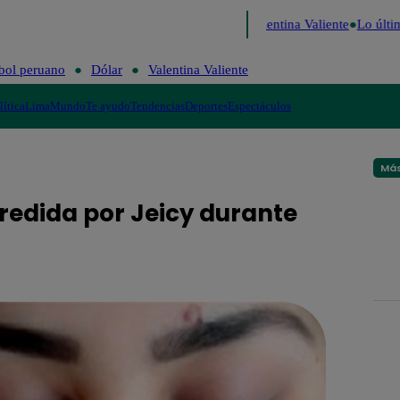
Perú Decide 2026
Fútbol peruano
Dólar
Valentina Valiente
Lo últim
bol peruano
Dólar
Valentina Valiente
lítica
Lima
Mundo
Te ayudo
Tendencias
Deportes
Espectáculos
Más
gredida por Jeicy durante