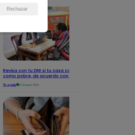
detalles
Rechazar
Revisa con tu DNI si tu casa califica
como pobre, de acuerdo con el Sisfoh
Te ayudo
25 de mayo 2026