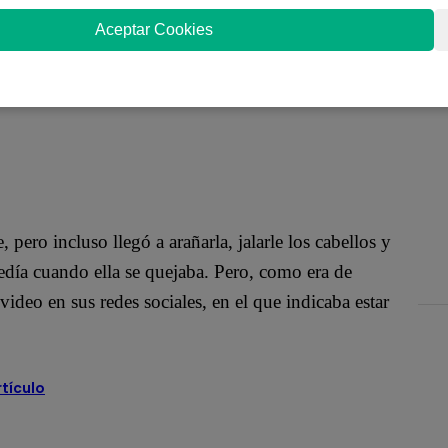
mana Michelle había sido víctima de agresiones por
Aceptar Cookies
ca reality sorprendió a muchos al confesar que ella
érez, el dominicano amigo de Kevin con quien
pero incluso llegó a arañarla, jalarle los cabellos y
ucedía cuando ella se quejaba. Pero, como era de
video en sus redes sociales, en el que indicaba estar
rtículo