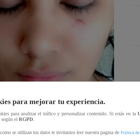
Des
ies para mejorar tu experiencia.
ookies para analizar el tráfico y personalizar contenido. Si estás en la
Compartir
n según el
RGPD
.
como se utilizan tus datos te invitamos leer nuestra pagina de
Política de