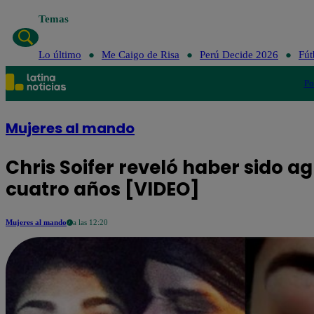
Temas
Lo último
Me Caigo de Risa
Lo último
Me Caigo de Risa
Perú Decide 2026
Fút
Po
Mujeres al mando
Chris Soifer reveló haber sido a
cuatro años [VIDEO]
Mujeres al mando
a las 12:20