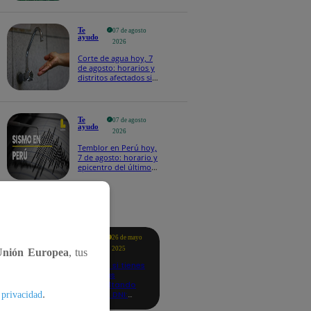
Te
07 de agosto
ayudo
2026
Corte de agua hoy, 7
de agosto: horarios y
distritos afectados sin
el servicio de Sedapal
Te
07 de agosto
ayudo
2026
Temblor en Perú hoy,
7 de agosto: horario y
epicentro del último
sismo, según IGP
tacados
Te
26 de mayo
ayudo
2025
Unión Europea
, tus
Revisa si tienes
deudas
consultando
.
con tu DNI:
 privacidad
aquí los