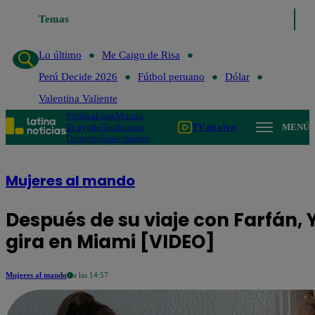
Temas
Lo último
Me Ca
Lo último
Me Caigo de Risa
Perú Decide 2026
Fútbol peruano
Dólar
Valentina Valiente
Política
Lima
Mundo
Te ayudo
Tendencias
TV en vivo
MENÚ
Deportes
Espectáculos
Mujeres al mando
Después de su viaje con Farfán, 
gira en Miami [VIDEO]
Mujeres al mando
a las 14:57