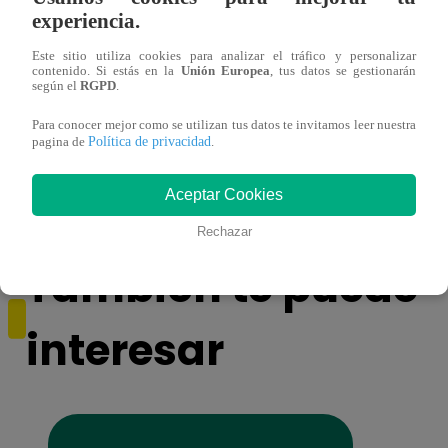
experiencia.
Este sitio utiliza cookies para analizar el tráfico y personalizar
contenido. Si estás en la
Unión Europea
, tus datos se gestionarán
según el
RGPD
.
Yo Soy conciertos 2026: ¡Noche de
Yo So
Para conocer mejor como se utilizan tus datos te invitamos leer nuestra
infarto y doble clasificación histórica!
REACT
Política de privacidad
pagina de
.
Aceptar Cookies
Rechazar
También te puede
interesar