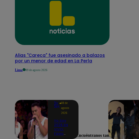
Alias "Careca" fue asesinado a balazos
por un menor de edad en La Perla
Lima
09 de agosto 2026
Yo
08 de
Soy
agosto
2026
Yo Soy
2026 EN
VIVO:
Favio
Encuéntranos también en
Enríquez