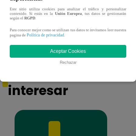
Este sitio utiliza cookies para analizar el tráfico y personalizar
contenido. Si estás en la
Unión Europea
, tus datos se gestionarán
según el
RGPD
.
Mujeres al Mando – Viernes 25 de febrero
Mujer
Para conocer mejor como se utilizan tus datos te invitamos leer nuestra
del 2022 – Programa completo
del 2
Política de privacidad
pagina de
.
Aceptar Cookies
Rechazar
También te puede
interesar