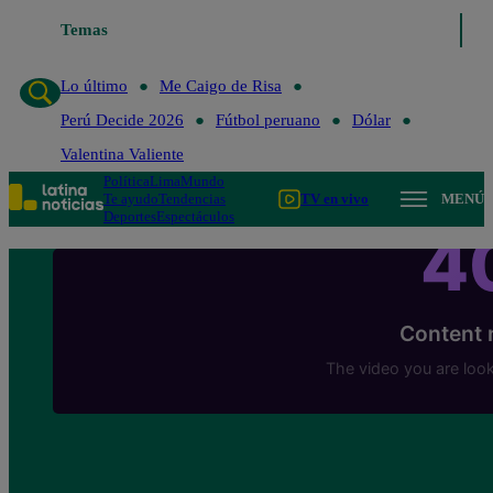
Temas
Lo último
Me Caigo de 
Lo último
Me Caigo de Risa
Perú Decide 2026
Fútbol peruano
Dólar
Valentina Valiente
Política
Lima
Mundo
Te ayudo
Tendencias
TV en vivo
MENÚ
Deportes
Espectáculos