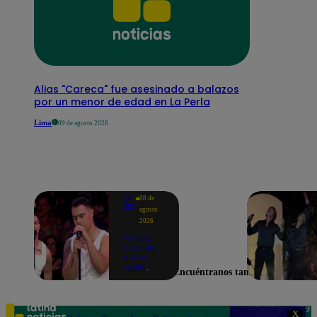
Alias "Careca" fue asesinado a balazos
por un menor de edad en La Perla
Lima
09 de agosto 2026
Yo
08 de
Soy
agosto
2026
Yo Soy
2026 EN
VIVO:
Favio
Encuéntranos también en
Enríquez
sorprende
como
Ricky
Teléfono: 219
X