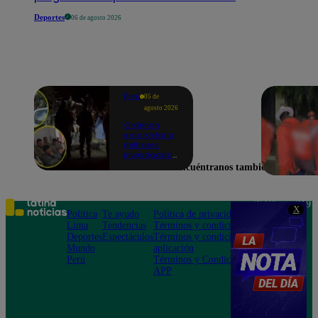
Deportes
06 de agosto 2026
Perú
05 de
agosto 2026
Ordenan
excarcelar a
militares
investigados
por muerte
Encuéntranos también en
de jóvenes
durante
operativo en
Colcabamba
Teléfono: 219
X
Política
Te ayudo
Política de privacidad
1000
Lima
Tendencias
Términos y condiciones
Av. San
Deportes
Espectáculos
Términos y condiciones
Felipe 968
Mundo
aplicación
Jesús María
Perú
Términos y Condiciones
APP