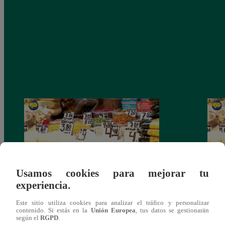
Usamos cookies para mejorar tu
experiencia.
Mujeres al Mando – Viernes 25 de febrero
Mujer
Este sitio utiliza cookies para analizar el tráfico y personalizar
del 2022 – Programa completo
del 2
contenido. Si estás en la
Unión Europea
, tus datos se gestionarán
según el
RGPD
.