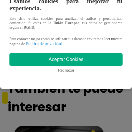
Usamos cookies para mejorar tu
experiencia.
Este sitio utiliza cookies para analizar el tráfico y personalizar
contenido. Si estás en la
Unión Europea
, tus datos se gestionarán
según el
RGPD
.
Para conocer mejor como se utilizan tus datos te invitamos leer nuestra
Política de privacidad
pagina de
.
Mujeres al Mando – Viernes 25 de febrero
Mujer
del 2022 – Programa completo
del 2
Aceptar Cookies
Rechazar
También te puede
interesar