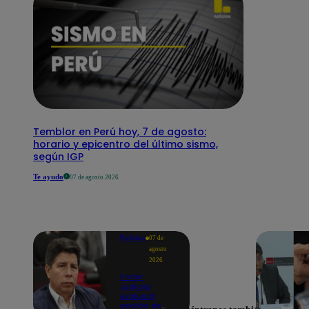
Temblor en Perú hoy, 7 de agosto:
horario y epicentro del último sismo,
según IGP
Te ayudo
07 de agosto 2026
Política
07 de
agosto
2026
Poder
Judicial
evaluará
pedido de