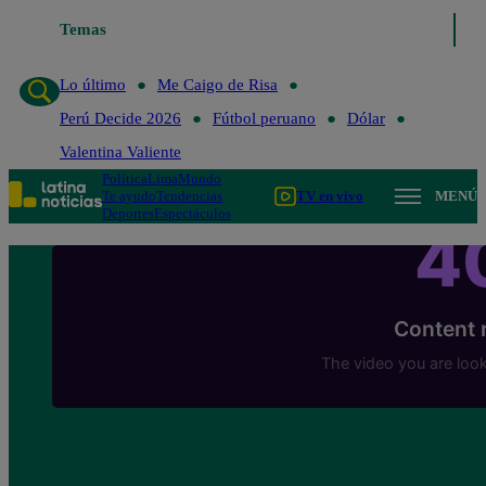
Temas
Lo último
Me Caigo de 
Lo último
Me Caigo de Risa
Perú Decide 2026
Fútbol peruano
Dólar
Valentina Valiente
Política
Lima
Mundo
Te ayudo
Tendencias
TV en vivo
MENÚ
Deportes
Espectáculos