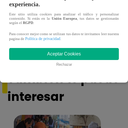
experiencia.
Este sitio utiliza cookies para analizar el tráfico y personalizar
contenido. Si estás en la
Unión Europea
, tus datos se gestionarán
según el
RGPD
.
Para conocer mejor como se utilizan tus datos te invitamos leer nuestra
Mujeres al Mando – Viernes 25 de febrero
Mujer
Política de privacidad
pagina de
.
del 2022 – Programa completo
del 2
Aceptar Cookies
Rechazar
También te puede
interesar