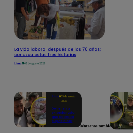
La vida laboral después de los 70 años:
conozca estas tres historias
Lima
09 de agosto 2026
Lima
09 de agosto
2026
Detienen a
extorsionador
que cobraba
cupos a obra
en San Borja |
Encuéntranos también en
VIDEO