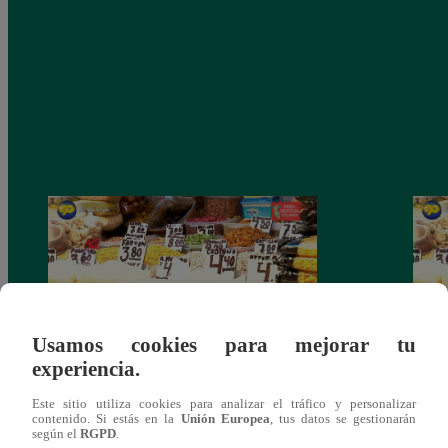
Usamos cookies para mejorar tu
experiencia.
Mujeres al Mando – Viernes 25 de febrero
Mujer
Este sitio utiliza cookies para analizar el tráfico y personalizar
del 2022 – Programa completo
del 2
contenido. Si estás en la
Unión Europea
, tus datos se gestionarán
según el
RGPD
.