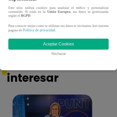
Este sitio utiliza cookies para analizar el tráfico y personalizar
contenido. Si estás en la
Unión Europea
, tus datos se gestionarán
según el
RGPD
.
Mujeres al Mando – Viernes 25 de febrero
Mujer
Para conocer mejor como se utilizan tus datos te invitamos leer nuestra
del 2022 – Programa completo
del 2
Política de privacidad
pagina de
.
Aceptar Cookies
Rechazar
También te puede
interesar