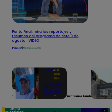
Punto Final: mira los reportajes y
resumen del programa de este 9 de
agosto | VIDEO
Política
09 de agosto 2026
Política
09 de
agosto
2026
¿Reelección
encubierta?:
135 alcaldes
buscan
Encuéntranos también en
mantenerse
en el poder
como
primeros
Teléfono: 219
X