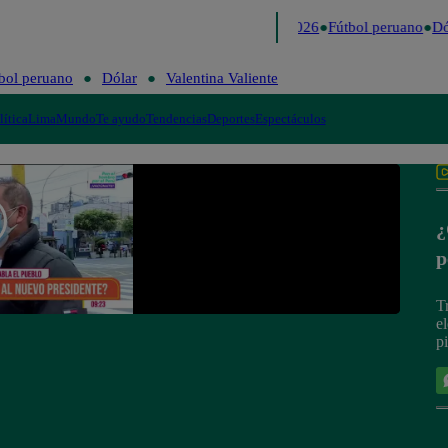
Lo último
Me Caigo de Risa
Perú Decide 2026
Fútbol peruano
Dól
bol peruano
Dólar
Valentina Valiente
lítica
Lima
Mundo
Te ayudo
Tendencias
Deportes
Espectáculos
¿
p
T
e
p