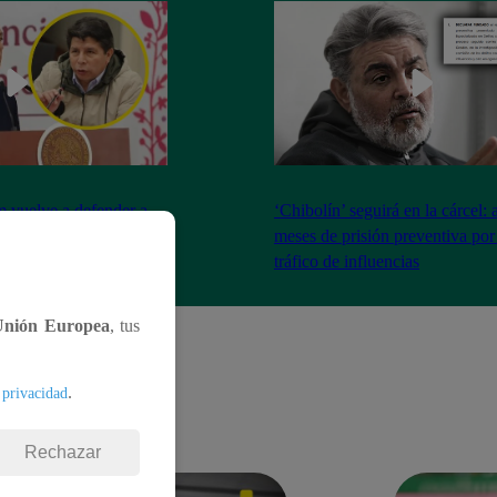
 vuelve a defender a
‘Chibolín’ seguirá en la cárcel:
uestro deseo es que
meses de prisión preventiva po
tráfico de influencias
Unión Europea
, tus
.
 privacidad
Rechazar