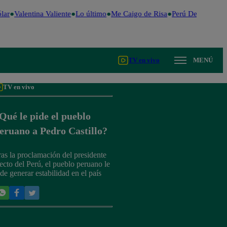
ar
Valentina Valiente
Lo último
Me Caigo de Risa
Perú Decide 2026
TV en vivo
MENÚ
TV en vivo
Qué le pide el pueblo
eruano a Pedro Castillo?
ras la proclamación del presidente
lecto del Perú, el pueblo peruano le
ide generar estabilidad en el país