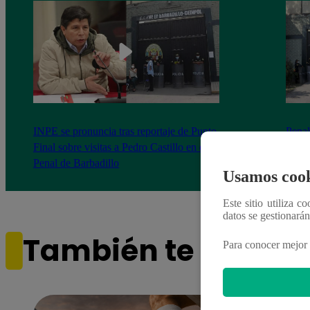
INPE se pronuncia tras reportaje de Punto
Penal
Final sobre visitas a Pedro Castillo en el
nuevo
Penal de Barbadillo
Sánc
Usamos cook
Este sitio utiliza c
datos se gestionará
También te puede i
Para conocer mejor 