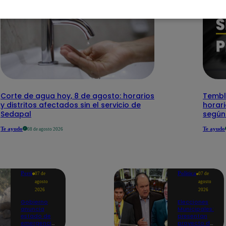
Corte de agua hoy, 8 de agosto: horarios
Temblo
y distritos afectados sin el servicio de
horari
Sedapal
según
Te ayudo
Te ayudo
08 de agosto 2026
Perú
Política
07 de
07 de
agosto
agosto
2026
2026
Gobierno
Elecciones
anuncia
Municipales:
estado de
presentan
emergencia
proyecto de