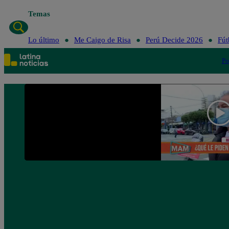
Temas
Lo último
Me Caigo de Risa
Perú Decide 2026
Fút
Po