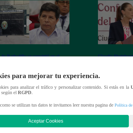
 de Barbadillo se convirtió en el
Claudia Sheinbaum
 centro de campaña de Roberto
Pedro Castillo: “N
hez
salga libre”
ies para mejorar tu experiencia.
ookies para analizar el tráfico y personalizar contenido. Si estás en la
n según el
RGPD
.
nteresar
como se utilizan tus datos te invitamos leer nuestra pagina de
Política de
Aceptar Cookies