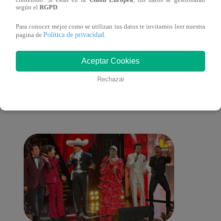
según el
RGPD
.
del 2022 – Programa completo
del 2
Para conocer mejor como se utilizan tus datos te invitamos leer nuestra
Política de privacidad
pagina de
.
Aceptar Cookies
También te puede
Rechazar
interesar