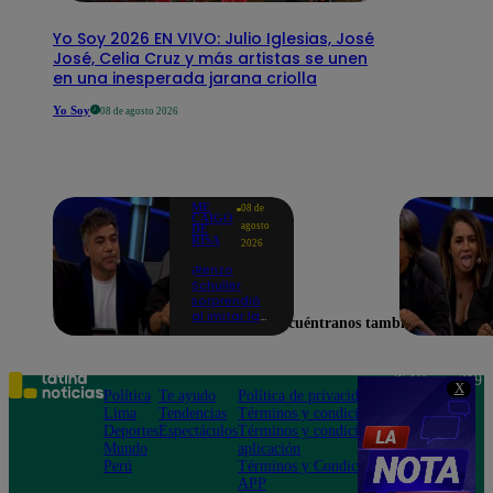
Yo Soy 2026 EN VIVO: Julio Iglesias, José
José, Celia Cruz y más artistas se unen
en una inesperada jarana criolla
Yo Soy
08 de agosto 2026
ME
08 de
CAIGO
agosto
DE
RISA
2026
¡Renzo
Schuller
sorprendió
al imitar la
Encuéntranos también en
peculiar voz
de Julio Díaz
en Me Caigo
De Risa!
Teléfono: 219
X
Política
Te ayudo
Política de privacidad
1000
Lima
Tendencias
Términos y condiciones
Av. San
Deportes
Espectáculos
Términos y condiciones
Felipe 968
Mundo
aplicación
Jesús María
Perú
Términos y Condiciones
APP