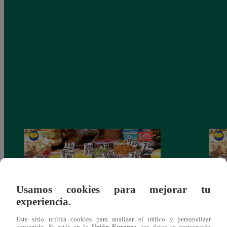
Usamos cookies para mejorar tu
experiencia.
Este sitio utiliza cookies para analizar el tráfico y personalizar
Mujeres al Mando – Viernes 25 de febrero
Mujer
contenido. Si estás en la
Unión Europea
, tus datos se gestionarán