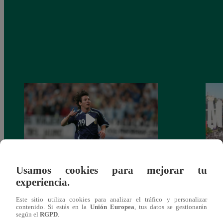
Usamos cookies para mejorar tu
Messi, a 19 años de su debut en los
Lanza
experiencia.
Mundiales
sobre
Qata
Este sitio utiliza cookies para analizar el tráfico y personalizar
contenido. Si estás en la
Unión Europea
, tus datos se gestionarán
según el
RGPD
.