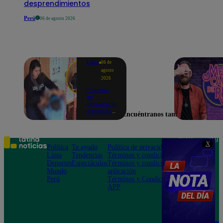
desprendimientos
Perú
06 de agosto 2026
Lima
06 de
agosto
2026
Captan
en
cámara la
agresión
Encuéntranos también en
de una
psicóloga
contra un
niño con
Teléfono: 219
X
autismo:
Política
Te ayudo
Política de privacidad
1000
madre
Lima
Tendencias
Términos y condiciones
Av. San
denuncia
Deportes
Espectáculos
Términos y condiciones
Felipe 968
maltratos
Mundo
aplicación
Jesús María
contínuos
Perú
Términos y Condiciones
APP