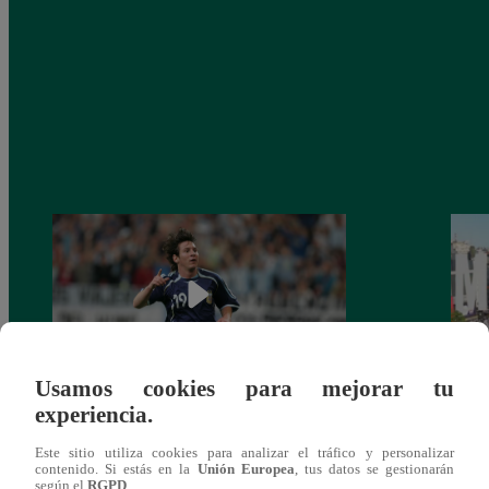
Usamos cookies para mejorar tu
experiencia.
Messi, a 19 años de su debut en los
Lanza
Mundiales
sobre
Este sitio utiliza cookies para analizar el tráfico y personalizar
Qata
contenido. Si estás en la
Unión Europea
, tus datos se gestionarán
según el
RGPD
.