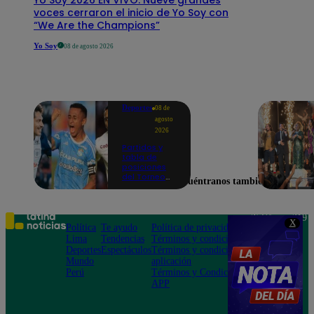
voces cerraron el inicio de Yo Soy con
“We Are the Champions”
Yo Soy
08 de agosto 2026
Deportes
08 de
agosto
2026
Partidos y
tabla de
posiciones
del Torneo
Encuéntranos también en
Clausura EN
VIVO: así van
los equipos
en la fecha 4
Teléfono: 219
X
Política
Te ayudo
Política de privacidad
1000
Lima
Tendencias
Términos y condiciones
Av. San
Deportes
Espectáculos
Términos y condiciones
Felipe 968
Mundo
aplicación
Jesús María
Perú
Términos y Condiciones
APP