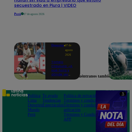
secuestrado en Piura | VIDEO
Perú
07 de agosto 2026
Deportes
07 de
agosto
2026
Torneo
Clausura: ¿A
qué hora y
dónde ver
Encuéntranos también en
Universitario
vs. Sporting
Cristal por la
fecha 4?
Teléfono: 219
X
Política
Te ayudo
Política de privacidad
1000
Lima
Tendencias
Términos y condiciones
Av. San
Deportes
Espectáculos
Términos y condiciones
Felipe 968
Mundo
aplicación
Jesús María
Perú
Términos y Condiciones
APP