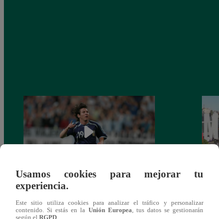
Usamos cookies para mejorar tu
experiencia.
Messi, a 19 años de su debut en los
Lanza
Mundiales
sobre
Este sitio utiliza cookies para analizar el tráfico y personalizar
Qata
contenido. Si estás en la
Unión Europea
, tus datos se gestionarán
según el
RGPD
.