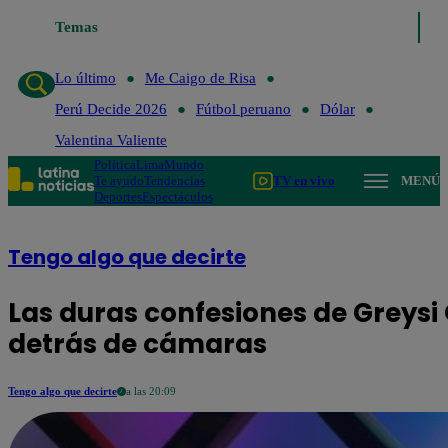
Temas
Lo último
Me Caigo de Risa
Perú Decide 2026
Fútb
Lo último
Me Caigo de Risa
Perú Decide 2026
Fútbol peruano
Dólar
Valentina Valiente
Política
Lima
Mundo
Te ayudo
Tendencias
TV en vivo
MENÚ
Deportes
Espectáculos
Tengo algo que decirte
Las duras confesiones de Greysi 
detrás de cámaras
Tengo algo que decirte
a las 20:09