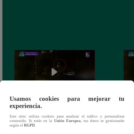
Usamos cookies para mejorar tu
experiencia.
Sofía Franco ocasiona triple choque en
Sofía
estado de ebriedad
estad
Este sitio utiliza cookies para analizar el tráfico y personalizar
contenido. Si estás en la
Unión Europea
, tus datos se gestionarán
según el
RGPD
.