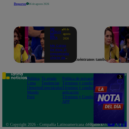
Deportes
06 de agosto 2026
ME
06 de
CAIGO
agosto
DE
RISA
2026
Me Caigo
De Risa: El
inesperado
chiste de
Encuéntranos también en
tres actos
de Manuel
Gold que
hizo
Teléfono: 219
X
explotar a
Política
Te ayudo
Política de privacidad
1000
todo el set
Lima
Tendencias
Términos y condiciones
Av. San
Deportes
Espectáculos
Términos y condiciones
Felipe 968
Mundo
aplicación
Jesús María
Perú
Términos y Condiciones
APP
© Copyright 2026 - Compañía Latinoamericana de Radio Difusión S.A.
Síguenos