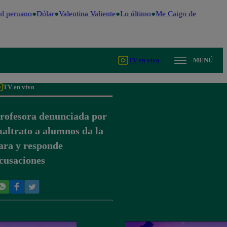
l peruano
Dólar
Valentina Valiente
Lo último
Me Caigo de Risa
Per
TV en vivo
MENÚ
TV en vivo
rofesora denunciada por
altrato a alumnos da la
ara y responde
cusaciones