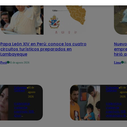
Papa León XIV en Perú: conoce los cuatro
Nuevo
circuitos turísticos preparados en
empre
Lambayeque
hirió 
Perú
Lima
05 de agosto 2026
05
Valentina
Valentina
05 de
05 de
Valiente
Valiente
agosto
agost
2026
2026
Valentina
Valentina
Valiente
Valiente
capítulo 108:
capítulo 108:
¡Don
¡Alejandro le
Edmundo
promete a
empieza a
Lolo y Tony