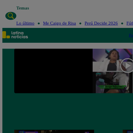
Temas
Lo último
Me Caigo de Risa
Perú Decide 2026
Fút
Po