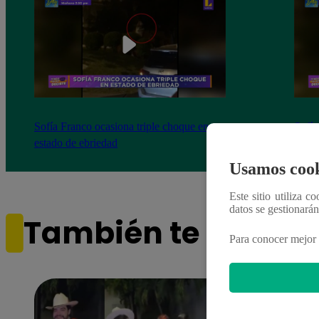
Sofía Franco ocasiona triple choque en
Sofía
estado de ebriedad
estad
Usamos cook
Este sitio utiliza c
datos se gestionará
También te puede i
Para conocer mejor 