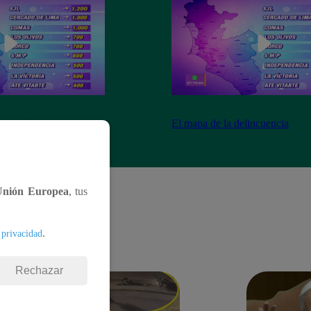
ncuencia
El mapa de la delincuencia
Unión Europea
, tus
.
 privacidad
Rechazar