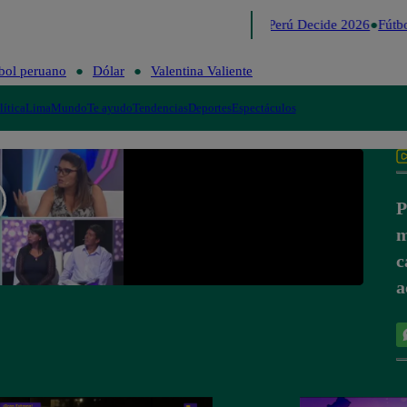
Lo último
Me Caigo de Risa
Perú Decide 2026
Fútbo
bol peruano
Dólar
Valentina Valiente
lítica
Lima
Mundo
Te ayudo
Tendencias
Deportes
Espectáculos
P
m
c
a