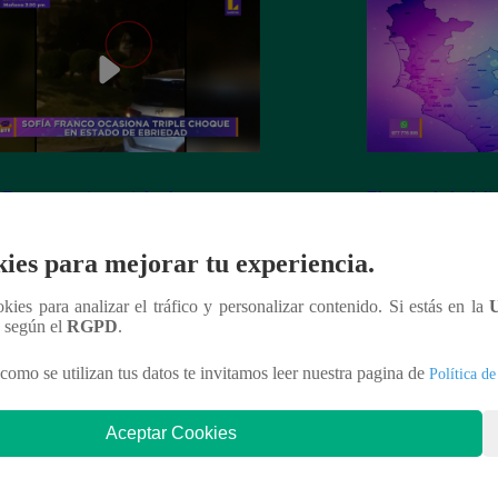
 Franco ocasiona triple choque en
El mapa de la deli
o de ebriedad
ies para mejorar tu experiencia.
ookies para analizar el tráfico y personalizar contenido. Si estás en la
n según el
RGPD
.
nteresar
como se utilizan tus datos te invitamos leer nuestra pagina de
Política de
Aceptar Cookies