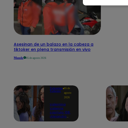
Asesinan de un balazo en la cabeza a
tiktoker en plena transmisión en vivo
Mundo
05 de agosto 2026
Valentina
05 de
Valiente
agosto
2026
Valentina
Valiente
capítulo 108:
¡Alejandro
consuela a
Valentina con