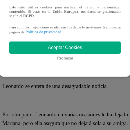
11 de abril 2018
Este sitio utiliza cookies para analizar el tráfico y personalizar
contenido. Si estás en la
Unión Europea
, tus datos se gestionarán
según el
RGPD
.
Carla y Leonardo son una pareja de enamorados, tienen 3 
Para conocer mejor como se utilizan tus datos te invitamos leer nuestra
hasta que Mariana, la amiga de Carla llegó a sus vidas.
Política de privacidad
pagina de
.
Mariana se quedó en casa de Carla, ella empezó a parar m
Aceptar Cookies
que tenía. Incluso el temor de Leonardo es que en tantas 
de otra persona.
Rechazar
Leonardo se entera de una desagradable noticia
Por otra parte, Leonardo en varias ocasiones le ha dejado 
Mariana, pero ella asegura que no dejará sola a su amiga