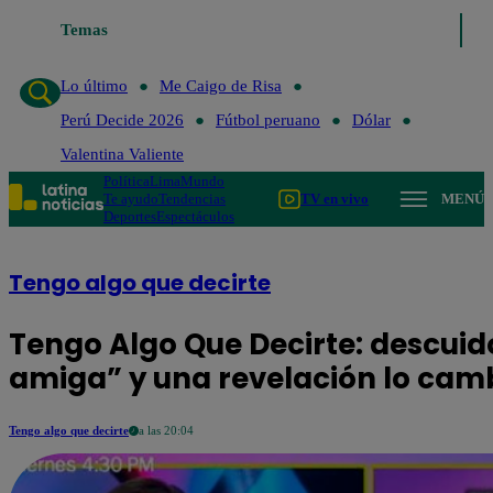
Temas
Lo último
Me Caigo de Risa
Perú Decide 
Lo último
Me Caigo de Risa
Perú Decide 2026
Fútbol peruano
Dólar
Valentina Valiente
Política
Lima
Mundo
Te ayudo
Tendencias
TV en vivo
MENÚ
Deportes
Espectáculos
Tengo algo que decirte
Tengo Algo Que Decirte: descuidó
amiga” y una revelación lo cam
Tengo algo que decirte
a las 20:04