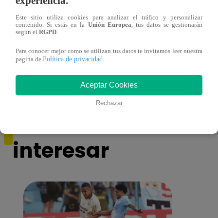
experiencia.
Este sitio utiliza cookies para analizar el tráfico y personalizar
contenido. Si estás en la
Unión Europea
, tus datos se gestionarán
según el
RGPD
.
Sofía Franco ocasiona triple choque en
Sofía
Para conocer mejor como se utilizan tus datos te invitamos leer nuestra
estado de ebriedad
estad
Política de privacidad
pagina de
.
Aceptar Cookies
Rechazar
También te puede
interesar