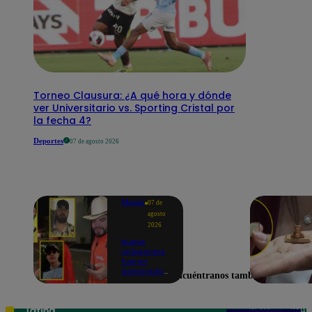
Torneo Clausura: ¿A qué hora y dónde
ver Universitario vs. Sporting Cristal por
la fecha 4?
Deportes
07 de agosto 2026
Mundo
07 de
agosto
2026
Nueve
influencers
fueron
asesinados
Encuéntranos también en
por la
guerra
interna en
el Cártel de
Teléfono: 219