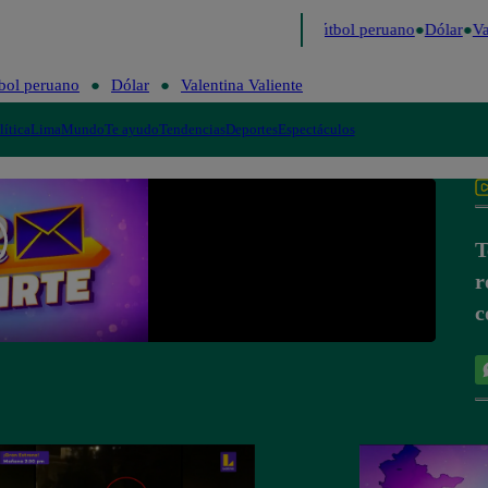
ltimo
Me Caigo de Risa
Perú Decide 2026
Fútbol peruano
Dólar
Val
bol peruano
Dólar
Valentina Valiente
lítica
Lima
Mundo
Te ayudo
Tendencias
Deportes
Espectáculos
T
r
c