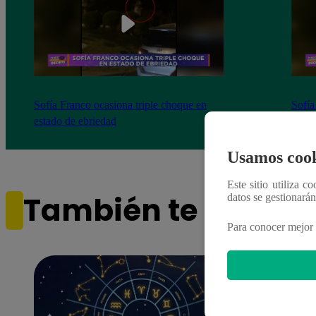
Sofía Franco ocasiona triple choque en
Sofía
estado de ebriedad
estad
Usamos cook
Este sitio utiliza c
También te puede i
datos se gestionará
Para conocer mejor 