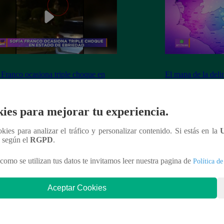
 Franco ocasiona triple choque en
El mapa de la deli
o de ebriedad
ies para mejorar tu experiencia.
ookies para analizar el tráfico y personalizar contenido. Si estás en la
nteresar
n según el
RGPD
.
como se utilizan tus datos te invitamos leer nuestra pagina de
Política de
Aceptar Cookies