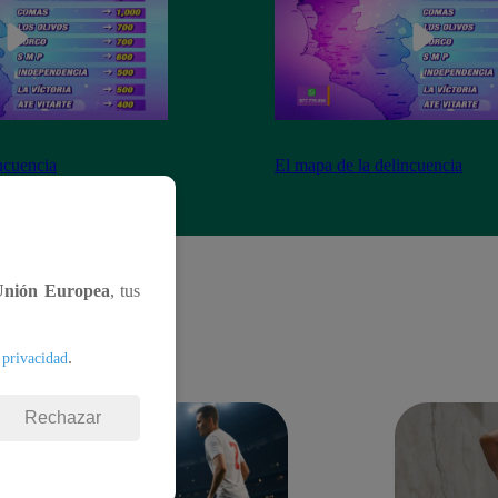
ncuencia
El mapa de la delincuencia
Unión Europea
, tus
.
 privacidad
Rechazar