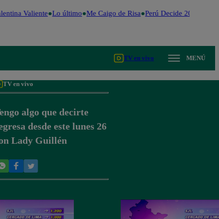
entina Valiente
Lo último
Me Caigo de Risa
Perú Decide 2026
Fútbo
TV en vivo
MENÚ
TV en vivo
engo algo que decirte
egresa desde este lunes 26
on Lady Guillén