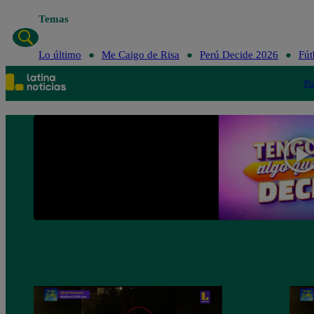
Temas
Lo ú
Lo último
Me Caigo de Risa
Perú Decide 2026
Fút
Po