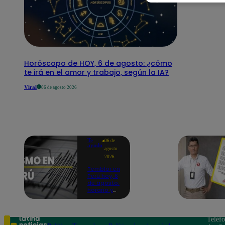
Horóscopo de HOY, 6 de agosto: ¿cómo
te irá en el amor y trabajo, según la IA?
Viral
06 de agosto 2026
Te
06 de
ayudo
agosto
2026
Temblor en
Perú hoy, 6
de agosto:
horario y
epicentro
del último
sismo,
según IGP
Teléf