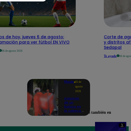
os de hoy, jueves 6 de agosto:
Corte de agu
amación para ver fútbol EN VIVO
y distritos a
Sedapal
06 de agosto 2026
Te ayudo
06 de ago
Mundo
05 de
agosto
2026
Asesinan
de un
balazo en
la cabeza a
Encuéntranos también en
tiktoker en
plena
transmisión
X
en vivo