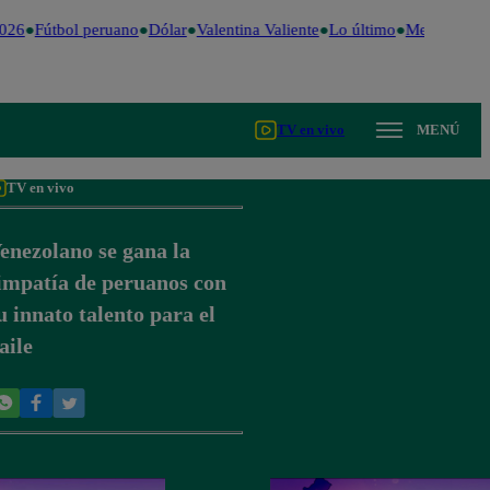
026
Fútbol peruano
Dólar
Valentina Valiente
Lo último
Me Caigo de 
TV en vivo
MENÚ
TV en vivo
enezolano se gana la
impatía de peruanos con
u innato talento para el
aile