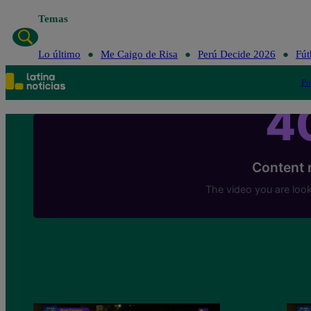
Temas
Lo último
Me Caigo de Risa
Perú Decide 2026
Fút
Po