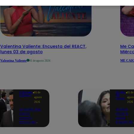
Valentina Valiente: Encuesta del REACT,
Me Cai
lunes 03 de agosto
Miérc
Valentina Valiente
ME CAIG
05 de agosto 2026
Valentina
Arriba
05 de
05 de
Valiente
Mi
agosto
agost
Gente
2026
2026
La boda que
¡Madre
nunca
imita a
ocurrió:
Laura
Elenco de
Pausini en
Valentina
los buses
Valiente
para saca