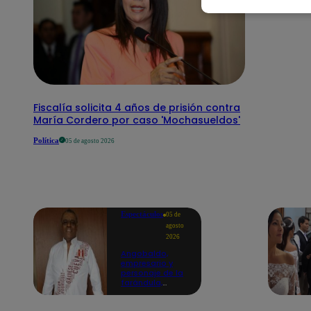
Fiscalía solicita 4 años de prisión contra
María Cordero por caso 'Mochasueldos'
Política
05 de agosto 2026
Espectáculos
05 de
agosto
2026
Angobaldo,
empresario y
personaje de la
farándula,
falleció a los 63
años en un