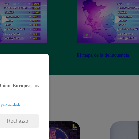
ncuencia
El mapa de la delincuencia
Unión Europea
, tus
.
 privacidad
Rechazar