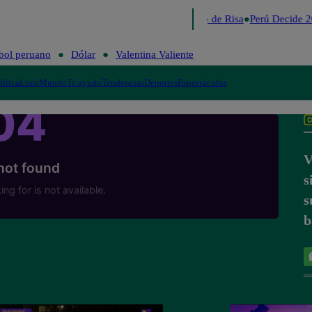
Lo último
Me Caigo de Risa
Perú Decide 2
bol peruano
Dólar
Valentina Valiente
lítica
Lima
Mundo
Te ayudo
Tendencias
Deportes
Espectáculos
V
s
s
b