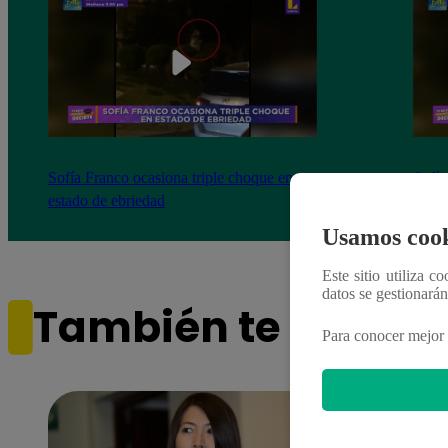
Sofía Franco ocasiona triple choque en
Sofía
estado de ebriedad
estad
Usamos cook
Este sitio utiliza c
datos se gestionará
También te puede i
Para conocer mejor 