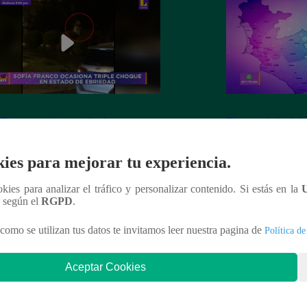
 Franco ocasiona triple choque en
El mapa de la deli
o de ebriedad
ies para mejorar tu experiencia.
ookies para analizar el tráfico y personalizar contenido. Si estás en la
n según el
RGPD
.
nteresar
como se utilizan tus datos te invitamos leer nuestra pagina de
Política de
Aceptar Cookies