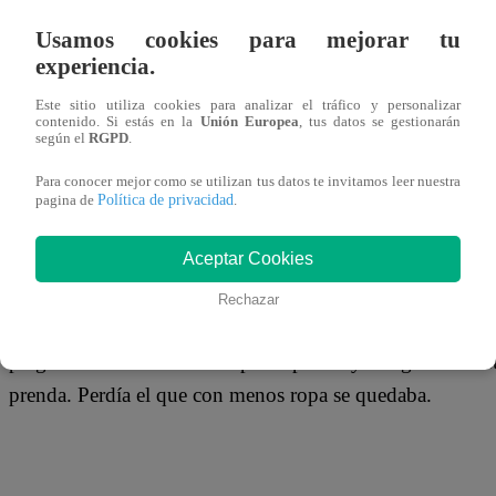
10 de abril 2018
Usamos cookies para mejorar tu
experiencia.
La diversión continúa noche a noche en el set de Tunait. E
Este sitio utiliza cookies para analizar el tráfico y personalizar
los siempre divertidos Alexis Descalzo y Erick Sabater. A
contenido. Si estás en la
Unión Europea
, tus datos se gestionarán
según el
RGPD
.
pruebas, no obstante, no serían los únicos en competencia
Para conocer mejor como se utilizan tus datos te invitamos leer nuestra
siempre oportuna aparición del Doctor Angulo.
Política de privacidad
pagina de
.
Aceptar Cookies
Es así que el eterno pretendiente de Katia Palma no se que
Rechazar
desnudo’. La mecánica de la prueba no era para nada com
pregunta a cada uno de los participantes y si alguno de es
prenda. Perdía el que con menos ropa se quedaba.