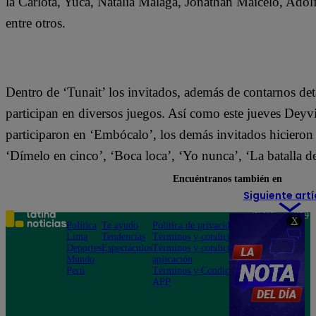
la Carlota, Yuca, Natalia Málaga, Jonathan Maicelo, Ado
entre otros.
Dentro de ‘Tunait’ los invitados, además de contarnos detal
participan en diversos juegos. Así como este jueves Deyv
participaron en ‘Embócalo’, los demás invitados hicieron
‘Dímelo en cinco’, ‘Boca loca’, ‘Yo nunca’, ‘La batalla de
Encuéntranos también en
Siguiente artí
Teléfono: 219
X
Política
Te ayudo
Política de privacidad
1000
Lima
Tendencias
Términos y condiciones
Av. San
Deportes
Espectáculos
Términos y condiciones
Felipe 968
Mundo
aplicación
Jesús María
Perú
Términos y Condiciones
APP