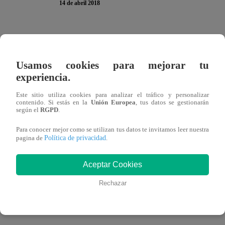
14 de abril 2018
En la más reciente edición de ‘Tunait’, los tres grandes 
Eva Ayllón y Cristian Rivero, integrantes de la nueva prod
Usamos cookies para mejorar tu
arranca este sábado a las 10:00 p.m. Ellos participaron e
experiencia.
los televidentes.
Este sitio utiliza cookies para analizar el tráfico y personalizar
contenido. Si estás en la
Unión Europea
, tus datos se gestionarán
según el
RGPD
.
Para conocer mejor como se utilizan tus datos te invitamos leer nuestra
Uno de estos imperdibles juegos fue ‘Embócalo’. La dinámi
Política de privacidad
pagina de
.
de vasos, que contenía jugo, agua y trago. Cada pareja d
una pequeña pelota dentro de alguno de los vasos. Si est
Aceptar Cookies
tenía que tomar el contenido de dicho vaso.
Rechazar