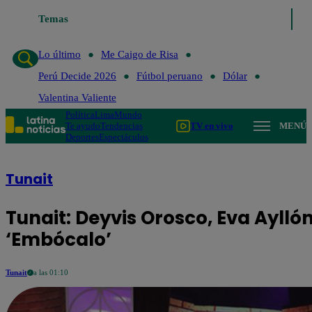
Lo último
Temas
Me Caigo de Risa
Perú Decide 2026
Fútbol peruano
Lo último
Me Caigo de Risa
Perú Decide 2026
Fútbol peruano
Dólar
Valentina Valiente
Política
Lima
Mundo
Te ayudo
Tendencias
TV en vivo
MENÚ
Deportes
Espectáculos
Tunait
Tunait: Deyvis Orosco, Eva Ayllón
‘Embócalo’
Tunait
a las 01:10