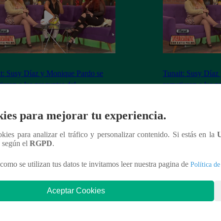
t: Susy Díaz y Monique Pardo se
Tunait: Susy Díaz
ieron a las preguntas del
sometieron a las p
tionario caliente’
‘Cuestionario calie
ies para mejorar tu experiencia.
ookies para analizar el tráfico y personalizar contenido. Si estás en la
n según el
RGPD
.
nteresar
como se utilizan tus datos te invitamos leer nuestra pagina de
Política de
Aceptar Cookies