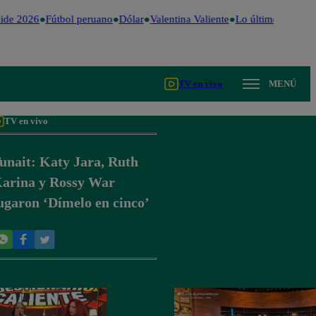
ide 2026
Fútbol peruano
Dólar
Valentina Valiente
Lo último
Me Caig
TV en vivo
MENÚ
TV en vivo
unait: Katy Jara, Ruth
arina y Rossy War
ugaron ‘Dímelo en cinco’