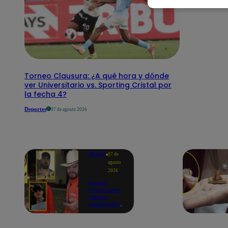
Torneo Clausura: ¿A qué hora y dónde
ver Universitario vs. Sporting Cristal por
la fecha 4?
Deportes
07 de agosto 2026
Mundo
07 de
agosto
2026
Nueve
influencers
fueron
asesinados
por la
guerra
interna en