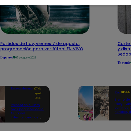
Partidos de hoy, viernes 7 de agosto:
Corte 
programación para ver fútbol EN VIVO
y dist
Sedap
Deportes
07 de agosto 2026
Te ayudo
Entretenimiento
07 de
Perú
06 de
agosto
2026
Sismo de
magnitud
Presentan el libro
Junín dej
más pequeño de la
heridos, 
Feria del
hogares 
Internacional del
propició
Libro de Lima: mide
desprend
casi la falange de
un dedo