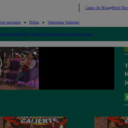
Lo último
Me Caigo de Risa
Perú Dec
bol peruano
Dólar
Valentina Valiente
lítica
Lima
Mundo
Te ayudo
Tendencias
Deportes
Espectáculos
T
K
j