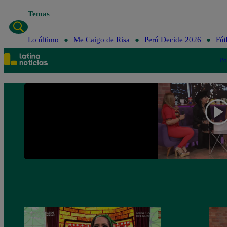
Temas
Lo último
Me Caigo de Risa
Perú Decide 2026
Fút
Po