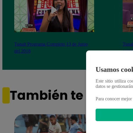
Tunait Programa Completo 13 de Junio
Tunai
del 2018
somet
‘Cues
Usamos cook
Este sitio utiliza c
datos se gestionará
También te puede i
Para conocer mejor 