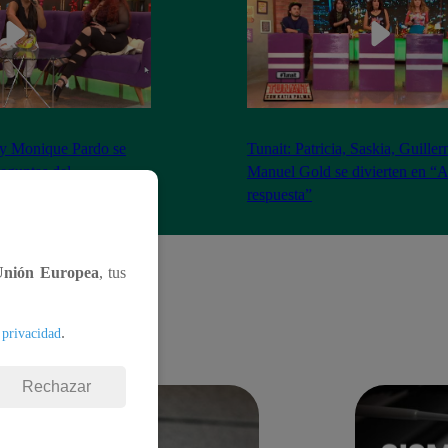
 y Monique Pardo se
Tunait: Patricia, Saskia, Guille
reguntas del
Manuel Gold se divierten en “A
nte’
respuesta”
Unión Europea
, tus
.
 privacidad
Rechazar