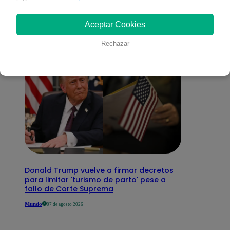
interesar
Aceptar Cookies
Rechazar
Donald Trump vuelve a firmar decretos
para limitar 'turismo de parto' pese a
fallo de Corte Suprema
Mundo
07 de agosto 2026