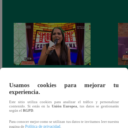
Tunait Programa Completo 13 de Junio
Tunai
del 2018
somet
Usamos cookies para mejorar tu
‘Cues
experiencia.
Este sitio utiliza cookies para analizar el tráfico y personalizar
contenido. Si estás en la
Unión Europea
, tus datos se gestionarán
según el
RGPD
.
También te puede
Para conocer mejor como se utilizan tus datos te invitamos leer nuestra
Política de privacidad
pagina de
.