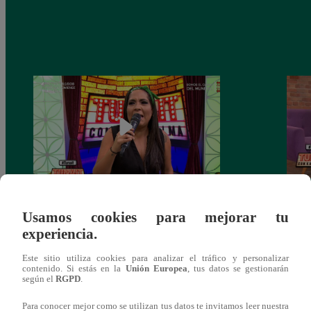
Tunait Programa Completo 13 de Junio
Tunai
Usamos cookies para mejorar tu
del 2018
somet
experiencia.
‘Cues
Este sitio utiliza cookies para analizar el tráfico y personalizar
contenido. Si estás en la
Unión Europea
, tus datos se gestionarán
según el
RGPD
.
Para conocer mejor como se utilizan tus datos te invitamos leer nuestra