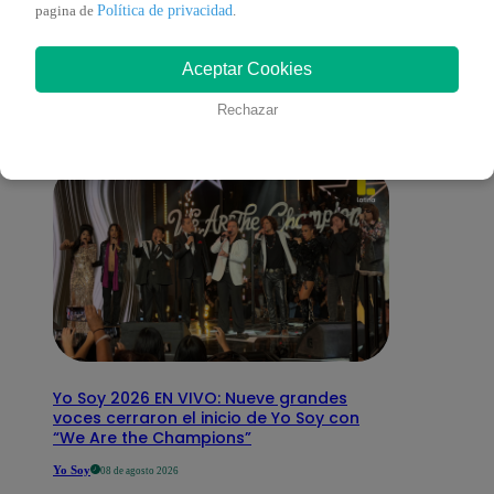
También te puede
Política de privacidad
pagina de
.
Aceptar Cookies
interesar
Rechazar
Yo Soy 2026 EN VIVO: Nueve grandes
voces cerraron el inicio de Yo Soy con
“We Are the Champions”
Yo Soy
08 de agosto 2026