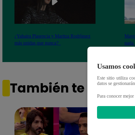
¿Yahaira Plasencia y Maritza Rodríguez
Mayra
más unidas que nunca?
nada 
cont
Usamos cook
Este sitio utiliza c
También te puede i
datos se gestionará
Para conocer mejor 