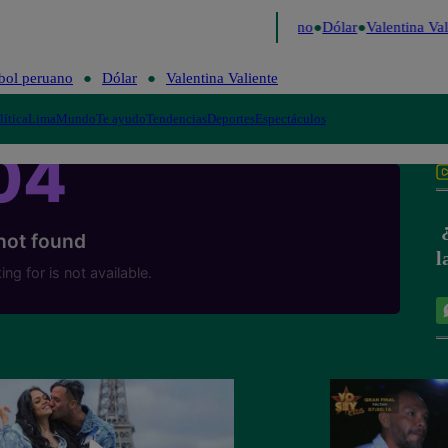
aigo de Risa
Perú Decide 2026
Fútbol peruano
Dólar
Valentina Vali
bol peruano
Dólar
Valentina Valiente
lítica
Lima
Mundo
Te ayudo
Tendencias
Deportes
Espectáculos
¿
l