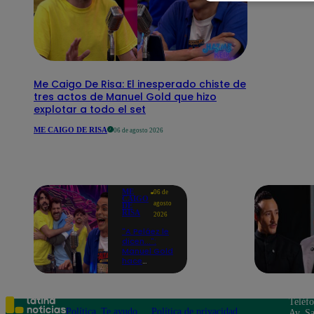
Me Caigo De Risa: El inesperado chiste de
tres actos de Manuel Gold que hizo
explotar a todo el set
ME CAIGO DE RISA
06 de agosto 2026
ME
06 de
CAIGO
agosto
DE
RISA
2026
"A Peláez le
dicen...":
Manuel Gold
hace
explotar de
risa a Julio
Díaz antes
de contar el
Teléf
chiste
Política
Te ayudo
Política de privacidad
Av. Sa