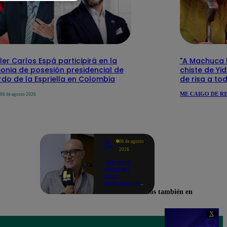
ler Carlos Espá participirá en la
"A Machuca le
onia de posesión presidencial de
chiste de Yi
do de la Espriella en Colombia
de risa a to
ME CAIGO DE RI
06 de agosto 2026
Yo
06 de agosto
Soy
2026
"Me sentí
como en
casa
nuevamente":
Cachín
Encuéntranos también en
emocionado
con las
novedades
X
de los
castings de