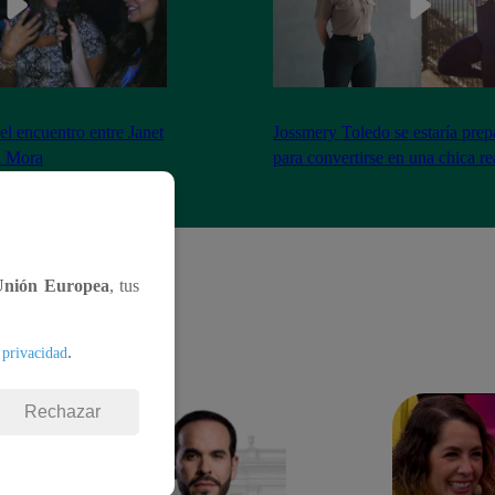
el encuentro entre Janet
Jossmery Toledo se estaría pre
n Mora
para convertirse en una chica re
Unión Europea
, tus
.
 privacidad
Rechazar