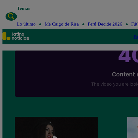
Temas
Lo último
Me C
Lo último
Me Caigo de Risa
Perú Decide 2026
Fút
Po