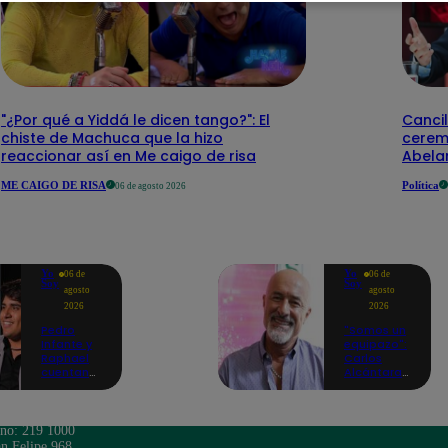
"¿Por qué a Yiddá le dicen tango?": El
Cancil
chiste de Machuca que la hizo
cerem
reaccionar así en Me caigo de risa
Abelar
ME CAIGO DE RISA
Política
06 de agosto 2026
Yo
Yo
06 de
06 de
Soy
Soy
agosto
agosto
2026
2026
Pedro
"Somos un
Infante y
equipazo":
Raphael
Carlos
cuentan
Alcántara
cómo Yo
adelanta
Soy les
lo que se
cambió la
viene en la
vida en
nueva
ono: 219 1000
nueva
temporada
n Felipe 968