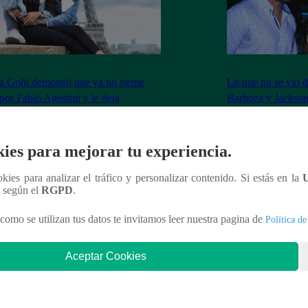
 Goñi demostró que ya no siente
Lo que no se vio d
por Fabio Agostini y le deja
Barboza y Jackso
undente mensaje
ies para mejorar tu experiencia.
ookies para analizar el tráfico y personalizar contenido. Si estás en la
nteresar
n según el
RGPD
.
como se utilizan tus datos te invitamos leer nuestra pagina de
Política de
Aceptar Cookies