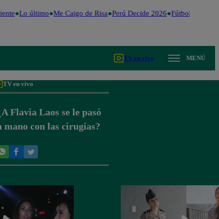
ente
Lo último
Me Caigo de Risa
Perú Decide 2026
Fútbol peruano
TV en vivo
MENÚ
TV en vivo
A Flavia Laos se le pasó
a mano con las cirugías?