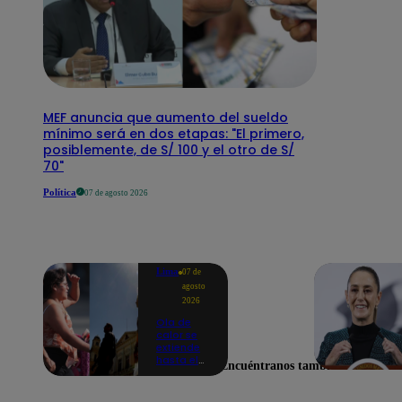
MEF anuncia que aumento del sueldo
mínimo será en dos etapas: "El primero,
posiblemente, de S/ 100 y el otro de S/
70"
Política
07 de agosto 2026
Lima
07 de
agosto
2026
Ola de
calor se
extiende
hasta el
Encuéntranos también en
lunes 10
de
agosto en