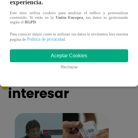
experiencia.
Este sitio utiliza cookies para analizar el tráfico y personalizar
contenido. Si estás en la
Unión Europea
, tus datos se gestionarán
¿Yahaira Plasencia y Maritza Rodríguez
Mayra
según el
RGPD
.
más unidas que nunca?
nada 
Para conocer mejor como se utilizan tus datos te invitamos leer nuestra
cont
Política de privacidad
pagina de
.
Aceptar Cookies
Rechazar
También te puede
interesar