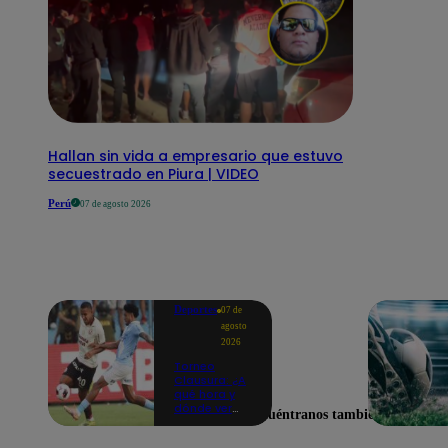
Hallan sin vida a empresario que estuvo
secuestrado en Piura | VIDEO
Perú
07 de agosto 2026
Deportes
07 de
agosto
2026
Torneo
Clausura: ¿A
qué hora y
dónde ver
Encuéntranos también en
Universitario
vs. Sporting