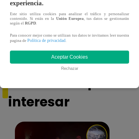
experiencia.
Este sitio utiliza cookies para analizar el tráfico y personalizar
contenido. Si estás en la
Unión Europea
, tus datos se gestionarán
según el
RGPD
.
¿Yahaira Plasencia y Maritza Rodríguez
Mayra
más unidas que nunca?
nada 
Para conocer mejor como se utilizan tus datos te invitamos leer nuestra
Política de privacidad
pagina de
.
cont
Aceptar Cookies
Rechazar
También te puede
interesar