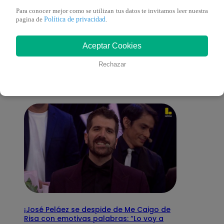
Para conocer mejor como se utilizan tus datos te invitamos leer nuestra
Política de privacidad
pagina de
.
También te puede
Aceptar Cookies
interesar
Rechazar
¡José Peláez se despide de Me Caigo de
Risa con emotivas palabras: “Lo voy a