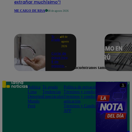
extrañar muchísimo”!
ME CAIGO DE RISA
08 de agosto 2026
Te
08 de
ayudo
agosto
2026
Corte de
agua hoy,
8 de
agosto:
Encuéntranos también en
horarios y
distritos
afectados
sin el
Teléfono: 219
X
servicio de
Política
Te ayudo
Política de privacidad
1000
Sedapal
Lima
Tendencias
Términos y condiciones
Av. San
Deportes
Espectáculos
Términos y condiciones
Felipe 968
Mundo
aplicación
Jesús María
Perú
Términos y Condiciones
APP