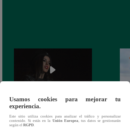
Usamos cookies para mejorar tu
¿Yahaira Plasencia y Maritza Rodríguez
Mayra
experiencia.
más unidas que nunca?
nada 
cont
Este sitio utiliza cookies para analizar el tráfico y personalizar
contenido. Si estás en la
Unión Europea
, tus datos se gestionarán
según el
RGPD
.