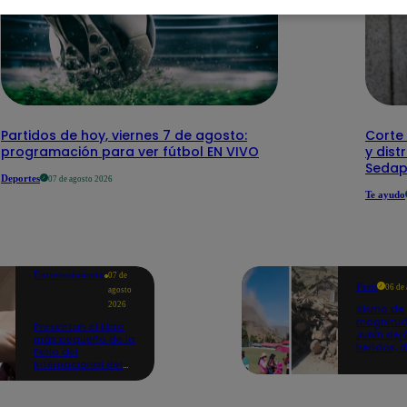
Partidos de hoy, viernes 7 de agosto:
Corte 
programación para ver fútbol EN VIVO
y dist
Sedap
Deportes
07 de agosto 2026
Te ayudo
Entretenimiento
07 de
Perú
06 de
agosto
2026
Sismo de
magnitud
Presentan el libro
Junín dej
más pequeño de la
heridos, 
Feria del
hogares 
Internacional del
propició
Libro de Lima: mide
desprend
casi la falange de
un dedo