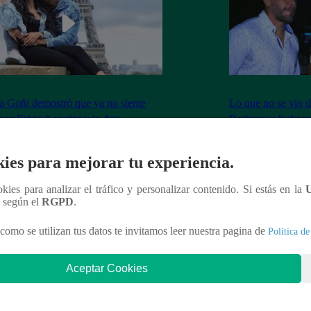
 Goñi demostró que ya no siente
Lo que no se vio d
por Fabio Agostini y le deja
Barboza y Jackso
undente mensaje
ies para mejorar tu experiencia.
ookies para analizar el tráfico y personalizar contenido. Si estás en la
n según el
RGPD
.
nteresar
como se utilizan tus datos te invitamos leer nuestra pagina de
Política de
Aceptar Cookies