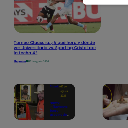
Torneo Clausura: ¿A qué hora y dónde
ver Universitario vs. Sporting Cristal por
la fecha 4?
Deportes
07 de agosto 2026
Mundo
07 de
agosto
2026
Nueve
influencers
fueron
asesinados
por la
guerra
interna en