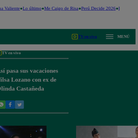
a Valiente
Lo último
Me Caigo de Risa
Perú Decide 2026
Fútbol per
TV en vivo
MENÚ
TV en vivo
sí pasa sus vacaciones
ilsa Lozano con ex de
linda Castañeda