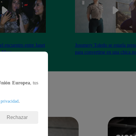
el encuentro entre Janet
Jossmery Toledo se estaría pre
n Mora
para convertirse en una chica re
Unión Europea
, tus
.
 privacidad
Rechazar