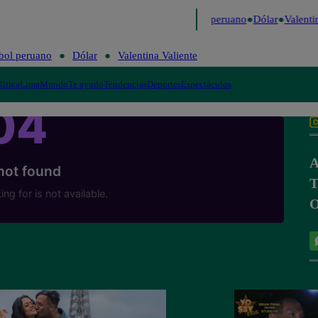
Me Caigo de Risa
Perú Decide 2026
Fútbol peruano
Dólar
Valentin
bol peruano
Dólar
Valentina Valiente
lítica
Lima
Mundo
Te ayudo
Tendencias
Deportes
Espectáculos
A
T
O