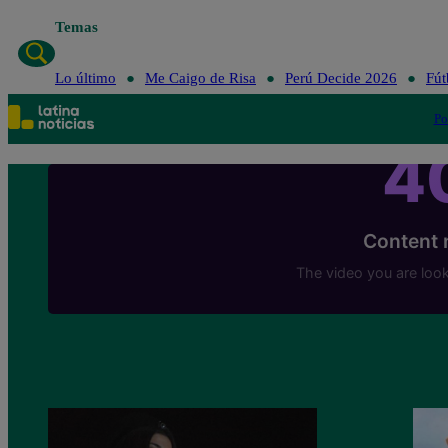
Temas
Lo último
Lo último
Me Caigo de Risa
Perú Decide 2026
Fút
Po