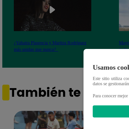
¿Yahaira Plasencia y Maritza Rodríguez
Mayra
más unidas que nunca?
nada 
cont
Usamos cook
Este sitio utiliza c
datos se gestionará
También te puede i
Para conocer mejor 