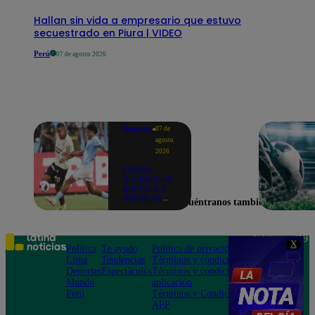
Hallan sin vida a empresario que estuvo
secuestrado en Piura | VIDEO
Perú
07 de agosto 2026
Deportes
07 de
agosto
2026
Torneo
Clausura: ¿A
qué hora y
dónde ver
Encuéntranos también en
Universitario
vs. Sporting
Cristal por la
fecha 4?
Teléfono: 219
X
Política
Te ayudo
Política de privacidad
1000
Lima
Tendencias
Términos y condiciones
Av. San
Deportes
Espectáculos
Términos y condiciones
Felipe 968
Mundo
aplicación
Jesús María
Perú
Términos y Condiciones
APP