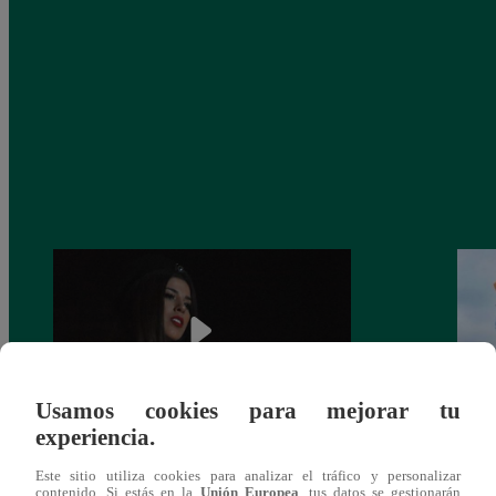
Usamos cookies para mejorar tu
experiencia.
¿Yahaira Plasencia y Maritza Rodríguez
Mayra
Este sitio utiliza cookies para analizar el tráfico y personalizar
más unidas que nunca?
nada 
contenido. Si estás en la
Unión Europea
, tus datos se gestionarán