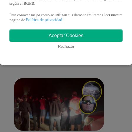
cont
según el
RGPD
.
Para conocer mejor como se utilizan tus datos te invitamos leer nuestra
Política de privacidad
pagina de
.
También te puede
Aceptar Cookies
Rechazar
interesar