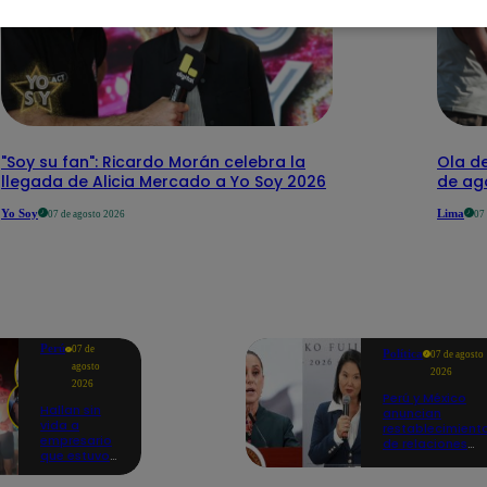
"Soy su fan": Ricardo Morán celebra la
Ola de
llegada de Alicia Mercado a Yo Soy 2026
de ago
Yo Soy
Lima
07 de agosto 2026
07
Perú
07 de
Política
07 de agosto
agosto
2026
2026
Perú y México
Hallan sin
anuncian
vida a
restablecimient
empresario
de relaciones
que estuvo
diplomáticas
secuestrado
tras
en Piura |