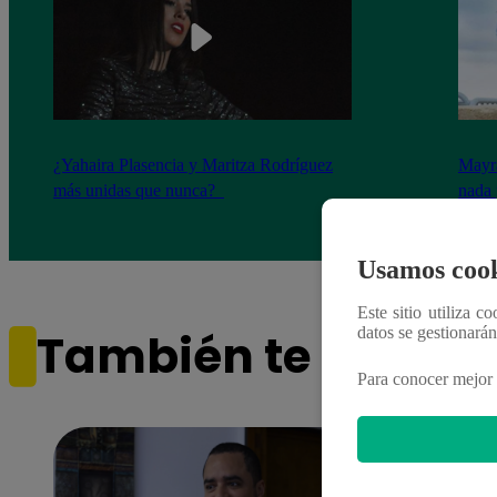
¿Yahaira Plasencia y Maritza Rodríguez
Mayra
más unidas que nunca?
nada 
cont
Usamos cook
Este sitio utiliza c
datos se gestionará
También te puede i
Para conocer mejor 