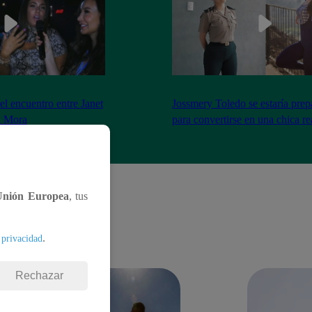
el encuentro entre Janet
Jossmery Toledo se estaría pre
n Mora
para convertirse en una chica re
Unión Europea
, tus
.
 privacidad
Rechazar