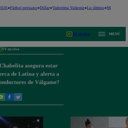
026
Fútbol peruano
Dólar
Valentina Valiente
Lo último
Me Caigo de
TV en vivo
MENÚ
TV en vivo
Chabelita asegura estar
erca de Latina y alerta a
onductores de Válgame?