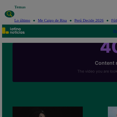
Temas
Lo último
Me Caigo de Risa
Perú Decide 2026
Fút
Po