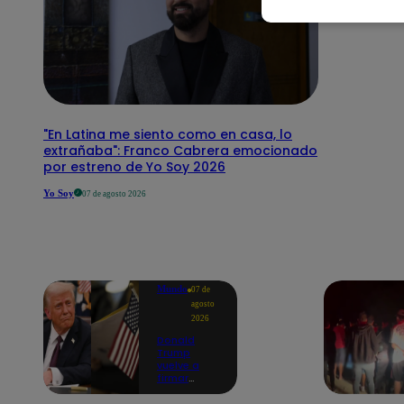
"En Latina me siento como en casa, lo
extrañaba": Franco Cabrera emocionado
por estreno de Yo Soy 2026
Yo Soy
07 de agosto 2026
Mundo
07 de
agosto
2026
Donald
Trump
vuelve a
firmar
decretos
para limitar