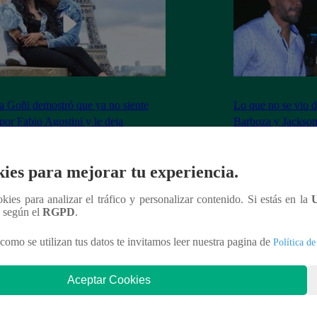
 Goñi demostró que ya no siente
Lo que no se vio d
por Fabio Agostini y le deja
Barboza y Jackso
undente mensaje
ies para mejorar tu experiencia.
ookies para analizar el tráfico y personalizar contenido. Si estás en la
n según el
RGPD
.
nteresar
como se utilizan tus datos te invitamos leer nuestra pagina de
Política de
Aceptar Cookies