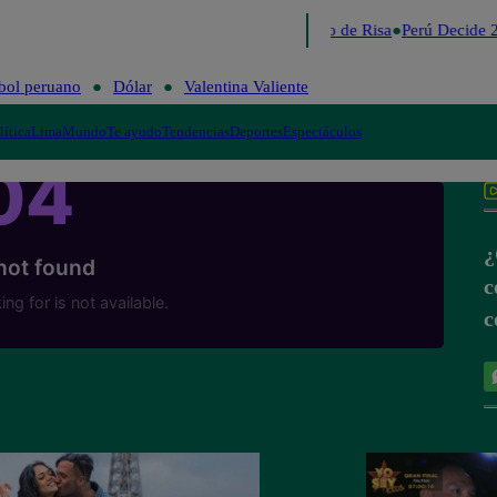
Lo último
Me Caigo de Risa
Perú Decide 2
bol peruano
Dólar
Valentina Valiente
lítica
Lima
Mundo
Te ayudo
Tendencias
Deportes
Espectáculos
¿
c
c