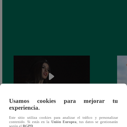
Usamos cookies para mejorar tu
experiencia.
¿Yahaira Plasencia y Maritza Rodríguez
Mayra
más unidas que nunca?
nada 
Este sitio utiliza cookies para analizar el tráfico y personalizar
cont
contenido. Si estás en la
Unión Europea
, tus datos se gestionarán
según el
RGPD
.