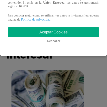
contenido. Si estás en la
Unión Europea
, tus datos se gestionarán
más unidas que nunca?
nada 
según el
RGPD
.
cont
Para conocer mejor como se utilizan tus datos te invitamos leer nuestra
Política de privacidad
pagina de
.
Aceptar Cookies
También te puede
Rechazar
interesar