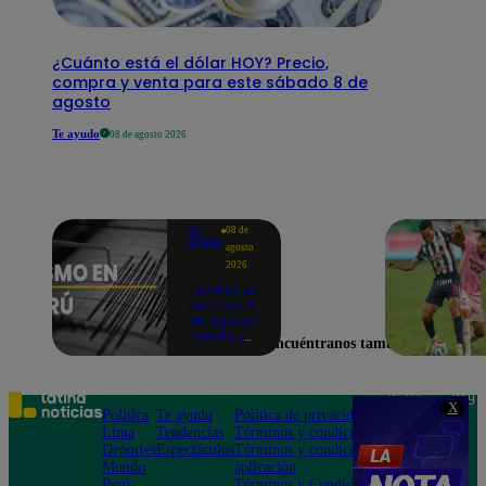
¿Cuánto está el dólar HOY? Precio,
compra y venta para este sábado 8 de
agosto
Te ayudo
08 de agosto 2026
Te
08 de
ayudo
agosto
2026
Temblor en
Perú hoy, 8
de agosto:
horario y
Encuéntranos también en
epicentro
del último
sismo,
según IGP
Teléfono: 219
X
Política
Te ayudo
Política de privacidad
1000
Lima
Tendencias
Términos y condiciones
Av. San
Deportes
Espectáculos
Términos y condiciones
Felipe 968
Mundo
aplicación
Jesús María
Perú
Términos y Condiciones