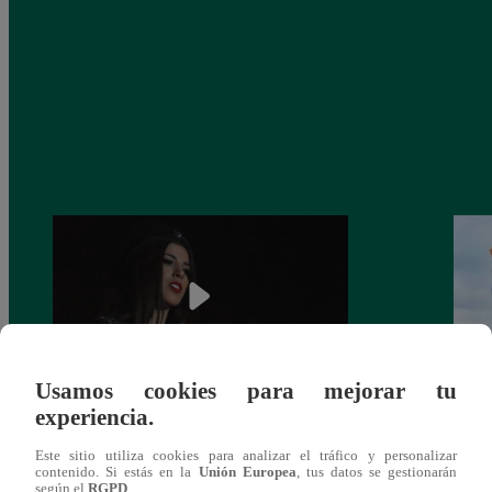
Usamos cookies para mejorar tu
experiencia.
¿Yahaira Plasencia y Maritza Rodríguez
Mayra
más unidas que nunca?
nada 
Este sitio utiliza cookies para analizar el tráfico y personalizar
cont
contenido. Si estás en la
Unión Europea
, tus datos se gestionarán
según el
RGPD
.