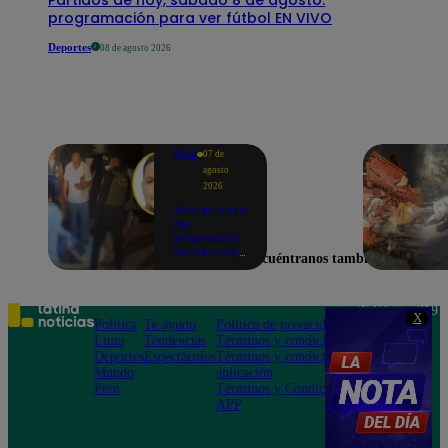
programación para ver fútbol EN VIVO
Deportes
08 de agosto 2026
Perú
07 de
agosto
2026
Giro en caso
de
empresario
secuestrado
Encuéntranos también en
y asesinado:
Habría sido
un ajuste de
cuentas
Teléfono: 219
X
Política
Te ayudo
Política de privacidad
1000
Lima
Tendencias
Términos y condiciones
Av. San
Deportes
Espectáculos
Términos y condiciones
Felipe 968
Mundo
aplicación
Jesús María
Perú
Términos y Condiciones
APP