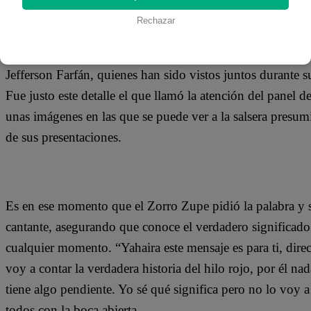
11 de octubre 2019
Rechazar
Hace ya muchas semanas se viene hablando de una supuest
Jefferson Farfán, quienes han sido vistos juntos durante s
Fue justo este detalle el que llamó la atención del panel
unas imágenes en las que se puede ver a la salsera presu
de sus presentaciones.
Es en ese momento que el Zorro Zupe pidió la palabra y 
cantante, asegurando que conoce el verdadero significado 
cualquier momento. “Yahaira este mensaje es para ti, direc
voy a contar la verdadera historia del hilo rojo, por él na
tiene algo pendiente. Yo sé qué significa pero no lo voy 
todos con la boca abierta.