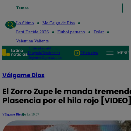
Temas
Lo último
Me Caigo de Risa
Per
Lo último
Me Caigo de Risa
Perú Decide 2026
Fútbol peruano
Dólar
Valentina Valiente
Política
Lima
Mundo
Te ayudo
Tendencias
TV en vivo
MENÚ
Deportes
Espectáculos
Válgame Dios
El Zorro Zupe le manda tremend
Plasencia por el hilo rojo [VIDEO
Válgame Dios
a las 10:37