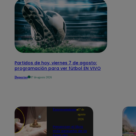
Partidos de hoy, viernes 7 de agosto:
programación para ver fútbol EN VIVO
Deportes
07 de agosto 2026
Entretenimiento
07 de
agosto
2026
Presentan el libro
más pequeño de la
Feria del