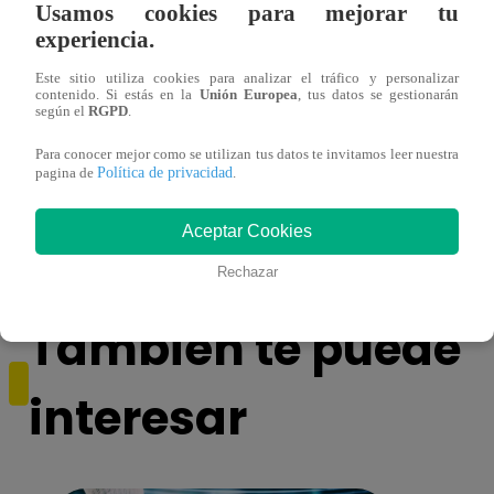
Usamos cookies para mejorar tu
experiencia.
Este sitio utiliza cookies para analizar el tráfico y personalizar
contenido. Si estás en la
Unión Europea
, tus datos se gestionarán
según el
RGPD
.
Para conocer mejor como se utilizan tus datos te invitamos leer nuestra
¿Yahaira Plasencia y Maritza Rodríguez
Mayra
Política de privacidad
pagina de
.
más unidas que nunca?
nada 
cont
Aceptar Cookies
Rechazar
También te puede
interesar