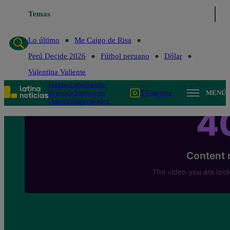
Temas
Lo último
Me Caigo de Risa
Perú Decide 
Lo último
Me Caigo de Risa
Perú Decide 2026
Fútbol peruano
Dólar
Valentina Valiente
Política
Lima
Mundo
Te ayudo
Tendencias
TV en vivo
MENÚ
Deportes
Espectáculos