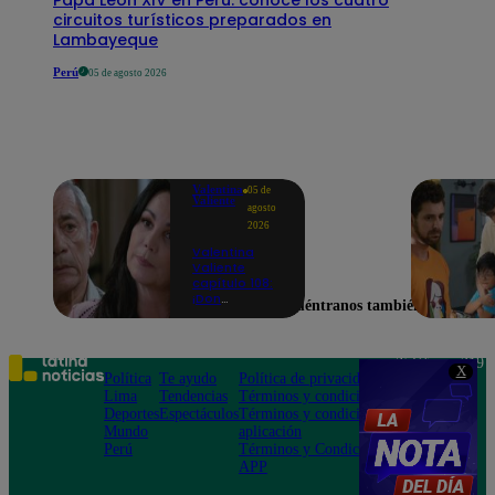
circuitos turísticos preparados en
Lambayeque
Perú
05 de agosto 2026
Valentina
05 de
Valiente
agosto
2026
Valentina
Valiente
capítulo 108:
¡Don
Encuéntranos también en
Edmundo
empieza a
sospechar de
Frida tras
Teléfono: 219
X
descubrir una
Política
Te ayudo
Política de privacidad
1000
contradicción
Lima
Tendencias
Términos y condiciones
Av. San
en una
Deportes
Espectáculos
Términos y condiciones
Felipe 968
conversación!
Mundo
aplicación
Jesús María
Perú
Términos y Condiciones
APP