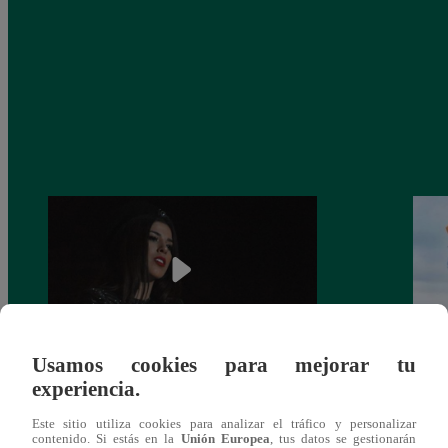
Usamos cookies para mejorar tu
¿Yahaira Plasencia y Maritza Rodríguez
Mayra
experiencia.
más unidas que nunca?
nada 
Este sitio utiliza cookies para analizar el tráfico y personalizar
cont
contenido. Si estás en la
Unión Europea
, tus datos se gestionarán