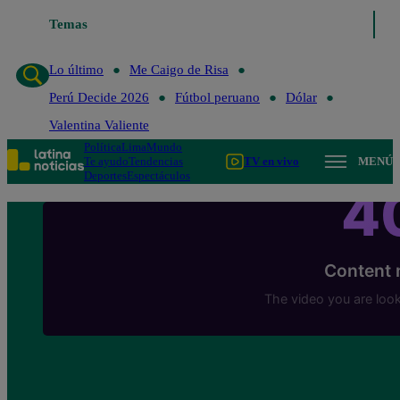
Temas
Lo último
Me Caigo de Risa
Perú Decide 
Lo último
Me Caigo de Risa
Perú Decide 2026
Fútbol peruano
Dólar
Valentina Valiente
Política
Lima
Mundo
Te ayudo
Tendencias
TV en vivo
MENÚ
Deportes
Espectáculos