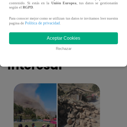
contenido. Si estás en la
Unión Europea
, tus datos se gestionarán
más unidas que nunca?
nada 
según el
RGPD
.
cont
Para conocer mejor como se utilizan tus datos te invitamos leer nuestra
Política de privacidad
pagina de
.
Aceptar Cookies
También te puede
Rechazar
interesar