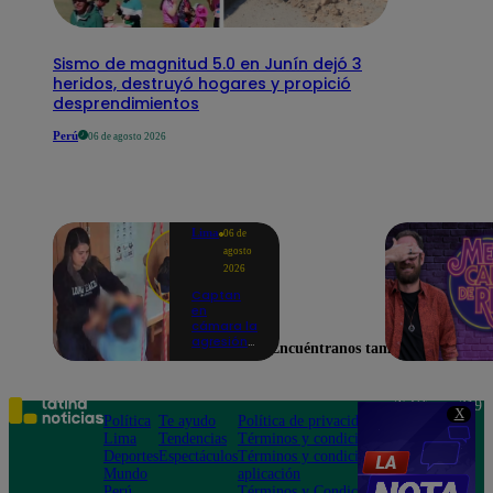
Sismo de magnitud 5.0 en Junín dejó 3
heridos, destruyó hogares y propició
desprendimientos
Perú
06 de agosto 2026
Lima
06 de
agosto
2026
Captan
en
cámara la
agresión
Encuéntranos también en
de una
psicóloga
contra un
niño con
Teléfono: 219
X
autismo:
Política
Te ayudo
Política de privacidad
1000
madre
Lima
Tendencias
Términos y condiciones
Av. San
denuncia
Deportes
Espectáculos
Términos y condiciones
Felipe 968
maltratos
Mundo
aplicación
Jesús María
contínuos
Perú
Términos y Condiciones