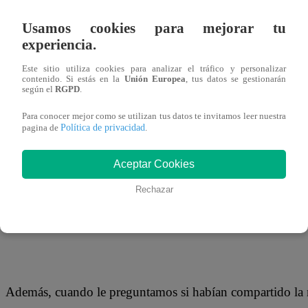
24 de septiembre 2018
Usamos cookies para mejorar tu
experiencia.
Los rumores de una supuesta relación entre Nicola Porcel
Este sitio utiliza cookies para analizar el tráfico y personalizar
haber compartido divertidos momentos en Miami, ambos de
contenido. Si estás en la
Unión Europea
, tus datos se gestionarán
según el
RGPD
.
hay muchos que no confían en sus testimonios.
Para conocer mejor como se utilizan tus datos te invitamos leer nuestra
Política de privacidad
pagina de
.
La “colorada”, por ejemplo, confesó que ella encontró a N
Aceptar Cookies
viajar juntos. “Nada, como ya saben yo estoy que voy y 
Rechazar
allí, creo que fue a trabajar, fuimos a una fiesta y fuimos
llovió, y ya, somos amigos”, aseguró.
Además, cuando le preguntamos si habían compartido la m