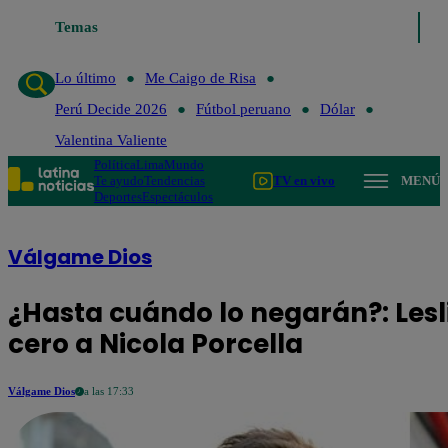
Temas
Lo último
Me Caigo de Risa
Perú De
Lo último
Me Caigo de Risa
Perú Decide 2026
Fútbol peruano
Dólar
Valentina Valiente
Política
Lima
Mundo
Te ayudo
Tendencias
TV en vivo
MENÚ
Deportes
Espectáculos
Válgame Dios
¿Hasta cuándo lo negarán?: Lesl
cero a Nicola Porcella
Válgame Dios
a las 17:33