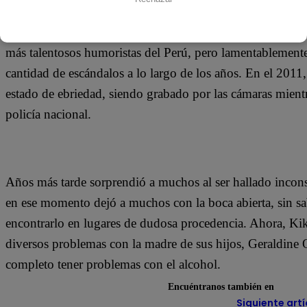
Alejandro Suero Pretto, más conocido en el ambiente artí
más talentosos humoristas del Perú, pero lamentablemente
cantidad de escándalos a lo largo de los años. En el 2011
estado de ebriedad, siendo grabado por las cámaras mient
policía nacional.
Años más tarde sorprendió a muchos al ser hallado incons
en ese momento dejó a muchos con la boca abierta, sin sa
encontrarlo en lugares de dudosa procedencia. Ahora, Kik
diversos problemas con la madre de sus hijos, Geraldine 
completo tener problemas con el alcohol.
Encuéntranos también en
Siguiente artí