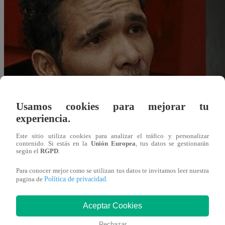
Usamos cookies para mejorar tu
experiencia.
Este sitio utiliza cookies para analizar el tráfico y personalizar
contenido. Si estás en la
Unión Europea
, tus datos se gestionarán
según el
RGPD
.
Para conocer mejor como se utilizan tus datos te invitamos leer nuestra
Política de privacidad
pagina de
.
Redacción Latina
Aceptar Cookies
12 de septiembre 2019
Rechazar