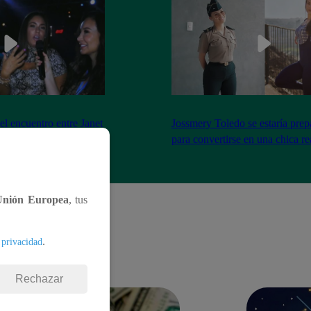
el encuentro entre Janet
Jossmery Toledo se estaría pre
n Mora
para convertirse en una chica re
Unión Europea
, tus
.
 privacidad
Rechazar