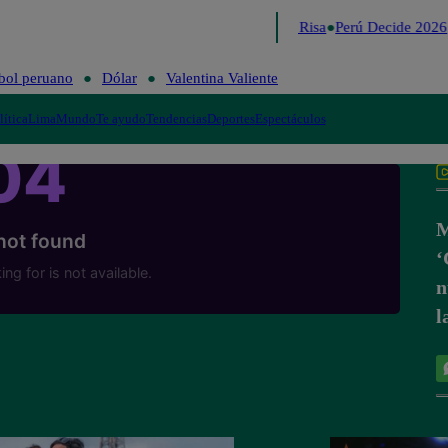
Lo último
Me Caigo de Risa
Perú Decide 2026
bol peruano
Dólar
Valentina Valiente
lítica
Lima
Mundo
Te ayudo
Tendencias
Deportes
Espectáculos
M
‘
n
l