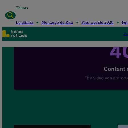
Temas
Lo último
Me Caigo de Risa
Perú Decide 2026
Fút
Po