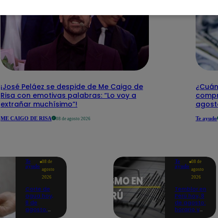
¡José Peláez se despide de Me Caigo de
¿Cuánt
Risa con emotivas palabras: “Lo voy a
compr
extrañar muchísimo”!
agost
ME CAIGO DE RISA
Te ayudo
08 de agosto 2026
Te
Te
08 de
08 de
ayudo
ayudo
agosto
agosto
2026
2026
Corte de
Temblor en
agua hoy,
Perú hoy, 8
8 de
de agosto:
agosto:
horario y
horarios y
epicentro