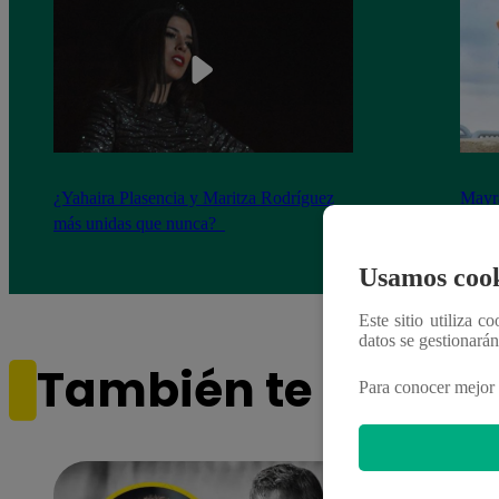
¿Yahaira Plasencia y Maritza Rodríguez
Mayra
más unidas que nunca?
nada 
cont
Usamos cook
Este sitio utiliza c
datos se gestionará
También te puede i
Para conocer mejor 