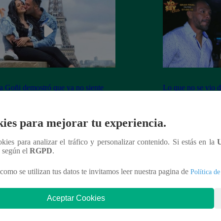
 Goñi demostró que ya no siente
Lo que no se vio d
por Fabio Agostini y le deja
Barboza y Jackso
undente mensaje
ies para mejorar tu experiencia.
ookies para analizar el tráfico y personalizar contenido. Si estás en la
n según el
RGPD
.
nteresar
como se utilizan tus datos te invitamos leer nuestra pagina de
Política de
Aceptar Cookies