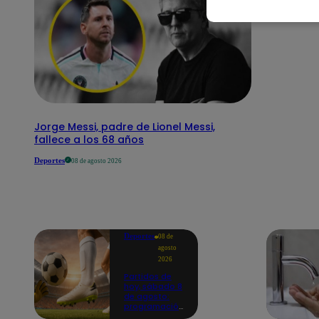
Jorge Messi, padre de Lionel Messi,
fallece a los 68 años
Deportes
08 de agosto 2026
Deportes
08 de
agosto
2026
Partidos de
hoy, sábado 8
de agosto:
programación
para ver