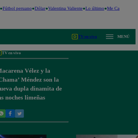
Fútbol peruano
Dólar
Valentina Valiente
Lo último
Me Caigo de Ris
TV en vivo
MENÚ
TV en vivo
acarena Vélez y la
Chama’ Méndez son la
ueva dupla dinamita de
as noches limeñas