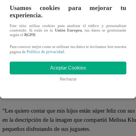
07 de enero 2019
Usamos cookies para mejorar tu
experiencia.
Melissa Klug no aguantó la crítica de un usuario de las re
Este sitio utiliza cookies para analizar el tráfico y personalizar
contenido. Si estás en la
Unión Europea
, tus datos se gestionarán
del padre de sus hijos Jefferson Farfán.
según el
RGPD
.
Para conocer mejor como se utilizan tus datos te invitamos leer nuestra
Política de privacidad
pagina de
.
La ‘Blanca de Chucuito’ compartió una fotografía en su c
Aceptar Cookies
junto a sus dos pequeños hijos que fueron fruto del amor 
Rechazar
atacada por uno de sus seguidores con un fuerte comentar
“Les quiero contar que mis hijos están súper feliz con sus
en la descripción de la imagen que compartió Melissa Klu
pequeños disfrutando de sus juguetes.