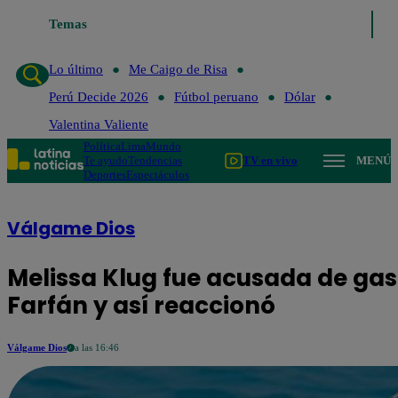
Temas
Lo último
Me Caigo de Risa
Pe
Lo último
Me Caigo de Risa
Perú Decide 2026
Fútbol peruano
Dólar
Valentina Valiente
Política
Lima
Mundo
Te ayudo
Tendencias
TV en vivo
MENÚ
Deportes
Espectáculos
Válgame Dios
Melissa Klug fue acusada de gast
Farfán y así reaccionó
Válgame Dios
a las 16:46