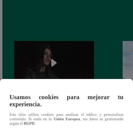
Usamos cookies para mejorar tu
¿Yahaira Plasencia y Maritza Rodríguez
Mayra
experiencia.
más unidas que nunca?
nada 
cont
Este sitio utiliza cookies para analizar el tráfico y personalizar
contenido. Si estás en la
Unión Europea
, tus datos se gestionarán
según el
RGPD
.