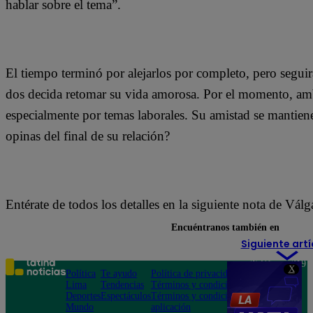
hablar sobre el tema”.
El tiempo terminó por alejarlos por completo, pero segui
dos decida retomar su vida amorosa. Por el momento, a
especialmente por temas laborales. Su amistad se mantie
opinas del final de su relación?
Entérate de todos los detalles en la siguiente nota de Vál
Encuéntranos también en
Siguiente artí
Teléfono: 219
X
Política
Te ayudo
Política de privacidad
1000
Lima
Tendencias
Términos y condiciones
Av. San
Deportes
Espectáculos
Términos y condiciones
Felipe 968
Mundo
aplicación
Jesús María