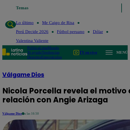
Lo último
Temas
Me Caigo de Risa
Perú Decide 2026
Fútbol peruan
Lo último
Me Caigo de Risa
Perú Decide 2026
Fútbol peruano
Dólar
Valentina Valiente
Política
Lima
Mundo
Te ayudo
Tendencias
TV en vivo
MENÚ
Deportes
Espectáculos
Válgame Dios
Nicola Porcella revela el motivo 
relación con Angie Arizaga
Válgame Dios
a las 16:50