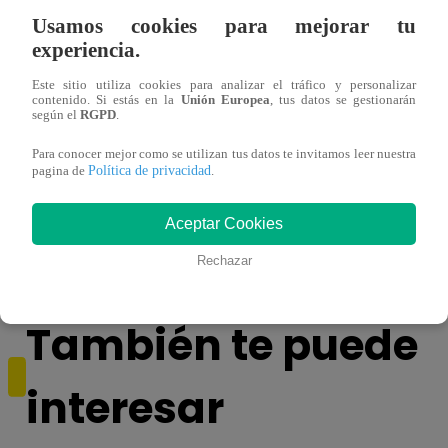
Usamos cookies para mejorar tu
experiencia.
Este sitio utiliza cookies para analizar el tráfico y personalizar
contenido. Si estás en la
Unión Europea
, tus datos se gestionarán
según el
RGPD
.
Para conocer mejor como se utilizan tus datos te invitamos leer nuestra
Política de privacidad
¿Yahaira Plasencia y Maritza Rodríguez
Mayra
pagina de
.
más unidas que nunca?
nada 
cont
Aceptar Cookies
Rechazar
También te puede
interesar