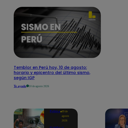
Temblor en Perú hoy, 10 de agosto:
horario y epicentro del último sismo,
según IGP
Te ayudo
10 de agosto 2026
Política
09 de
agosto
2026
El Niño a