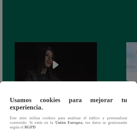
Usamos cookies para mejorar tu
¿Yahaira Plasencia y Maritza Rodríguez
Mayra
experiencia.
más unidas que nunca?
nada 
cont
Este sitio utiliza cookies para analizar el tráfico y personalizar
contenido. Si estás en la
Unión Europea
, tus datos se gestionarán
según el
RGPD
.