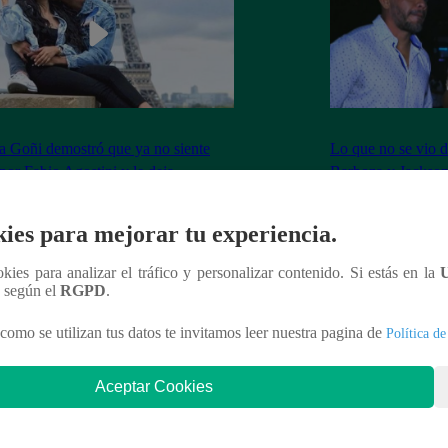
 Goñi demostró que ya no siente
Lo que no se vio d
por Fabio Agostini y le deja
Barboza y Jackso
undente mensaje
ies para mejorar tu experiencia.
ookies para analizar el tráfico y personalizar contenido. Si estás en la
n según el
RGPD
.
nteresar
como se utilizan tus datos te invitamos leer nuestra pagina de
Política de
Aceptar Cookies