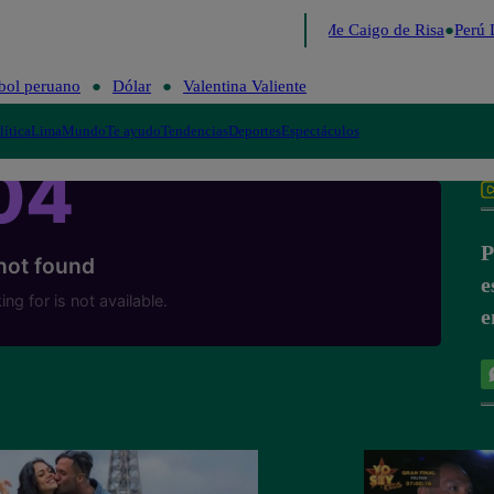
Lo último
Me Caigo de Risa
Perú 
bol peruano
Dólar
Valentina Valiente
lítica
Lima
Mundo
Te ayudo
Tendencias
Deportes
Espectáculos
P
e
e