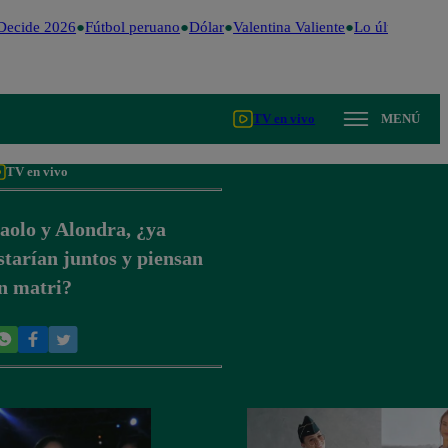
Decide 2026
Fútbol peruano
Dólar
Valentina Valiente
Lo último
Me C
TV en vivo
MENÚ
TV en vivo
aolo y Alondra, ¿ya
starían juntos y piensan
n matri?