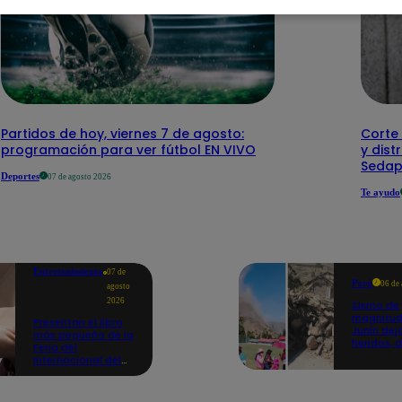
Partidos de hoy, viernes 7 de agosto:
Corte 
programación para ver fútbol EN VIVO
y dist
Sedap
Deportes
07 de agosto 2026
Te ayudo
Entretenimiento
07 de
Perú
06 de
agosto
2026
Sismo de
magnitud
Presentan el libro
Junín dej
más pequeño de la
heridos, 
Feria del
hogares 
Internacional del
propició
Libro de Lima: mide
desprend
casi la falange de
un dedo