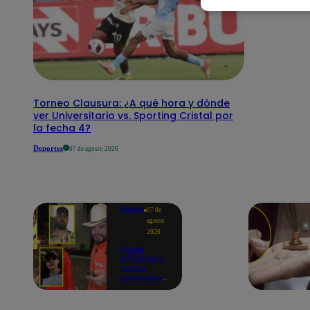
Torneo Clausura: ¿A qué hora y dónde
ver Universitario vs. Sporting Cristal por
la fecha 4?
Deportes
07 de agosto 2026
Mundo
07 de
agosto
2026
Nueve
influencers
fueron
asesinados
por la
guerra
interna en