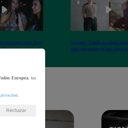
el encuentro entre Janet
Jossmery Toledo se estaría pre
n Mora
para convertirse en una chica re
Unión Europea
, tus
.
 privacidad
Rechazar