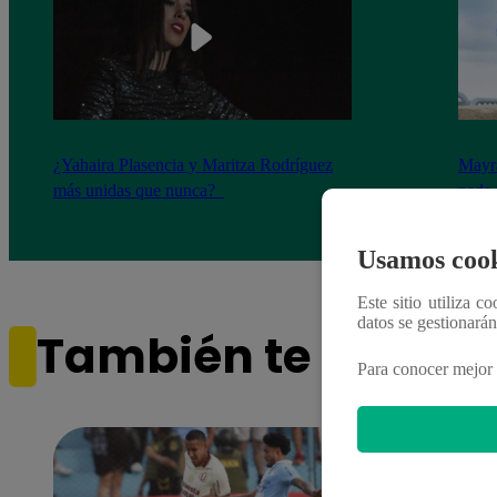
¿Yahaira Plasencia y Maritza Rodríguez
Mayra
más unidas que nunca?
nada 
cont
Usamos cook
Este sitio utiliza c
datos se gestionará
También te puede i
Para conocer mejor 