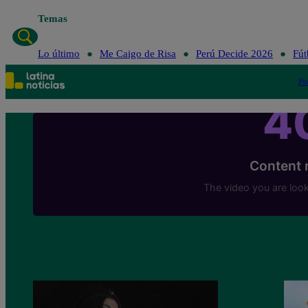
Temas
Lo último
Me Caigo de Risa
Perú Decide 2026
Fút
Po